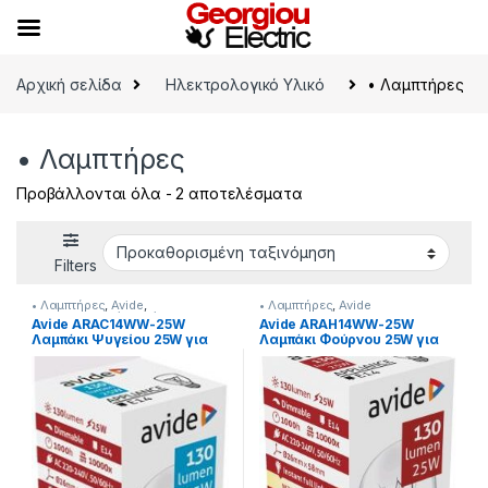
Skip to navigation
Skip to content
Αρχική σελίδα
Ηλεκτρολογικό Υλικό
• Λαμπτήρες
• Λαμπτήρες
Προβάλλονται όλα - 2 αποτελέσματα
Filters
• Λαμπτήρες
,
Avide
,
• Λαμπτήρες
,
Avide
Ηλεκτρολογικό Υλικό
Avide ARAC14WW-25W
Avide ARAH14WW-25W
Λαμπάκι Ψυγείου 25W για
Λαμπάκι Φούρνου 25W για
Ντουί E14
Ντουί E14