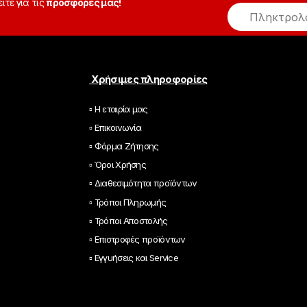
είτε για τις
προσφορές μας!
E
m
a
i
l
*
Χρήσιμες πληροφορίες
▫ Η εταιρία μας
▫ Επικοινωνία
▫ Φόρμα Ζήτησης
▫ Όροι Χρήσης
▫ Διαθεσιμότητα προϊόντων
▫ Τρόποι Πληρωμής
▫ Τρόποι Αποστολής
▫ Επιστροφές προϊόντων
▫ Εγγυήσεις και Service