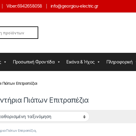
Viber:
6942658058
info@georgiou-electric.gr
ς
Προσωπική Φροντίδα
Εικόνα & Ήχος
Πληροφορική
α Πιάτων Επιτραπέζια
ντήρια Πιάτων Επιτραπέζια
ήρια Πιάτων Επιτραπέζια
,
ια Πιάτων