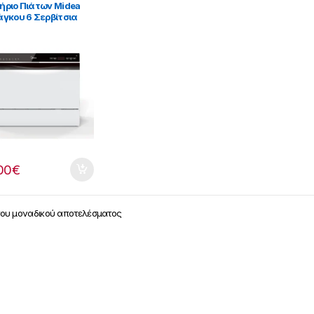
ήριο Πιάτων Midea
άγκου 6 Σερβίτσια
ση WiFi [909182036]
00
€
του μοναδικού αποτελέσματος