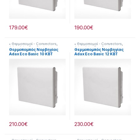
179.00
€
190.00
€
• Θερμοπομοί - Convectors
,
• Θερμοπομοί - Convectors
,
Adax
,
Adax Eco Basic
,
Adax
,
Adax Eco Basic
,
Θερμοπομπός Νορβηγίας
Θερμοπομπός Νορβηγίας
Θερναντικά
Θερναντικά
Adax Eco Basic 10 KBT
Adax Eco Basic 12 KBT
1000W
1200W
210.00
€
230.00
€