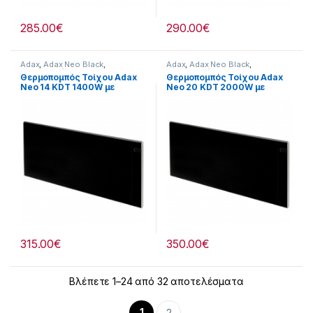
285.00
€
290.00
€
Adax
,
Adax Neo Black
,
Adax
,
Adax Neo Black
,
Θερναντικά
Θερναντικά
Θερμοπομπός Τοίχου Adax
Θερμοπομπός Τοίχου Adax
Neo 14 KDT 1400W με
Neo 20 KDT 2000W με
Ηλεκτρονικό Θερμοστάτη
Ηλεκτρονικό Θερμοστάτη
Black
Black
315.00
€
350.00
€
Βλέπετε 1–24 από 32 αποτελέσματα
1
2