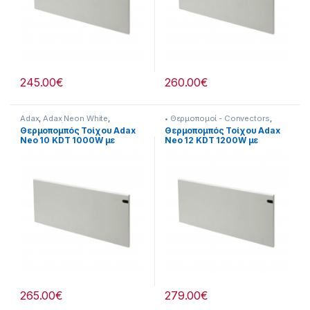
245.00
€
260.00
€
Adax
,
Adax Neon White
,
• Θερμοπομοί - Convectors
,
Θερναντικά
Adax
,
Adax Neon White
,
Θερμοπομπός Τοίχου Adax
Θερμοπομπός Τοίχου Adax
Θερναντικά
Neo 10 KDT 1000W με
Neo 12 KDT 1200W με
Ηλεκτρονικό Θερμοστάτη
Ηλεκτρονικό Θερμοστάτη
White
White
265.00
€
279.00
€