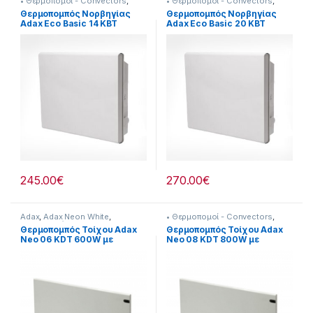
• Θερμοπομοί - Convectors
,
• Θερμοπομοί - Convectors
,
Adax
,
Adax Eco Basic
,
Adax
,
Adax Eco Basic
,
Θερμοπομπός Νορβηγίας
Θερμοπομπός Νορβηγίας
Θερναντικά
Θερναντικά
Adax Eco Basic 14 KBT
Adax Eco Basic 20 KBT
1400W
2000W
245.00
€
270.00
€
Adax
,
Adax Neon White
,
• Θερμοπομοί - Convectors
,
Θερναντικά
Adax
,
Adax Neon White
,
Θερμοπομπός Τοίχου Adax
Θερμοπομπός Τοίχου Adax
Θερναντικά
Neo 06 KDT 600W με
Neo 08 KDT 800W με
Ηλεκτρονικό Θερμοστάτη
Ηλεκτρονικό Θερμοστάτη
White
White