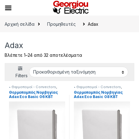
Skip to navigation
Skip to content
Αρχική σελίδα
Προμηθευτές
Adax
Adax
Βλέπετε 1–24 από 32 αποτελέσματα
Filters
• Θερμοπομοί - Convectors
,
• Θερμοπομοί - Convectors
,
Adax
,
Adax Eco Basic
,
Adax
,
Adax Eco Basic
Θερμοπομπός Νορβηγίας
Θερμοπομπός Νορβηγίας
Θερναντικά
Adax Eco Basic 06 KBT
Adax Eco Basic 08 KBT
600W
800W