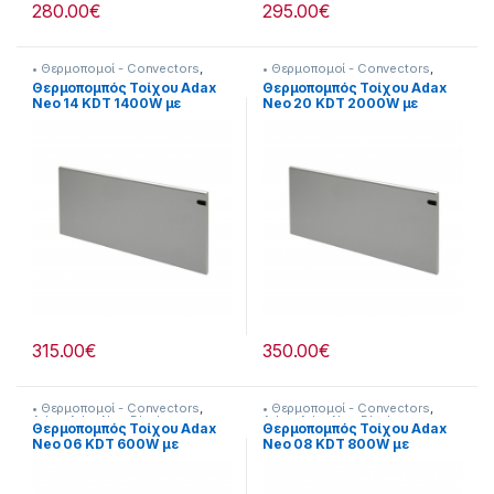
280.00
€
295.00
€
• Θερμοπομοί - Convectors
,
• Θερμοπομοί - Convectors
,
Adax
,
Adax Neo Silver
,
Adax
,
Adax Neo Silver
,
Θερμοπομπός Τοίχου Adax
Θερμοπομπός Τοίχου Adax
Θερναντικά
,
Κλιματισμός &
Θερναντικά
Neo 14 KDT 1400W με
Neo 20 KDT 2000W με
Θέρμανση
Ηλεκτρονικό Θερμοστάτη
Ηλεκτρονικό Θερμοστάτη
Γκρι
Γκρι
315.00
€
350.00
€
• Θερμοπομοί - Convectors
,
• Θερμοπομοί - Convectors
,
Adax
,
Adax Neo Black
,
Adax
,
Adax Neo Black
,
Θερμοπομπός Τοίχου Adax
Θερμοπομπός Τοίχου Adax
Θερναντικά
Θερναντικά
Neo 06 KDT 600W με
Neo 08 KDT 800W με
Ηλεκτρονικό Θερμοστάτη
Ηλεκτρονικό Θερμοστάτη
Black
Black