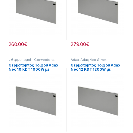
260.00
€
279.00
€
• Θερμοπομοί - Convectors
,
Adax
,
Adax Neo Silver
,
Adax
,
Adax Neo Silver
,
Θερναντικά
Θερμοπομπός Τοίχου Adax
Θερμοπομπός Τοίχου Adax
Θερναντικά
Neo 10 KDT 1000W με
Neo 12 KDT 1200W με
Ηλεκτρονικό Θερμοστάτη
Ηλεκτρονικό Θερμοστάτη
Γκρι
Γκρι