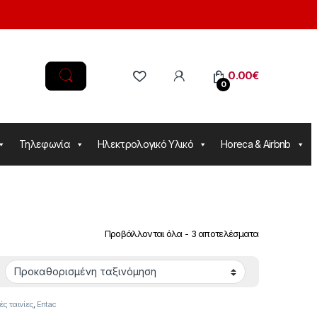
0.00
€
0
Τηλεφωνία
Ηλεκτρολογικό Υλικό
Horeca & Airbnb
Προβάλλονται όλα - 3 αποτελέσματα
ές ταινίες
,
Entac