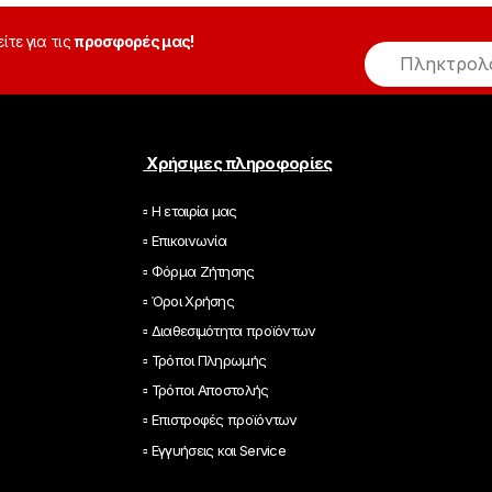
είτε για τις
προσφορές μας!
E
m
a
i
l
*
Χρήσιμες πληροφορίες
▫ Η εταιρία μας
▫ Επικοινωνία
▫ Φόρμα Ζήτησης
▫ Όροι Χρήσης
▫ Διαθεσιμότητα προϊόντων
▫ Τρόποι Πληρωμής
▫ Τρόποι Αποστολής
▫ Επιστροφές προϊόντων
▫ Εγγυήσεις και Service