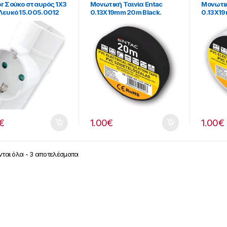
or Σούκο σταυρός 1X3
Μονωτική Ταινία Entac
Μονωτικ
 Λευκό 15.005.0012
0.13Χ19mm 20m Black.
0.13Χ19
€
1.00
€
1.00
€
ται όλα - 3 αποτελέσματα