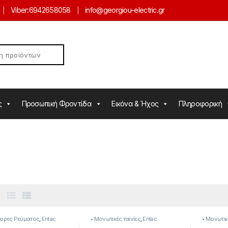
Viber:
6942658058
info@georgiou-electric.gr
ς
Προσωπική Φροντίδα
Εικόνα & Ήχος
Πληροφορική
τορες Ρεύματος
,
Entac
• Μονωτικές ταινίες
,
Entac
• Μονωτικ