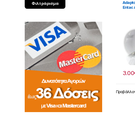
Adapt
Φιλτράρισμα
Entac
3.00
Προβάλλον