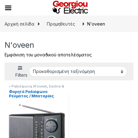
Skip to navigation
Skip to content
Αρχική σελίδα
Προμηθευτές
N'oveen
N'oveen
Εμφάνιση του μοναδικού αποτελέσματος
Filters
• Ραδιόφωνα
,
N'oveen
,
Εικόνα &
Ήχος
Φορητό Ραδιόφωνο
Ρεύματος / Μπαταρίας
PR450 με Bluetooth Μαύρο