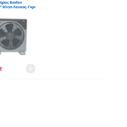
ήρας Boxfan
” 30cm Λευκός-Γκρι
9071]
€