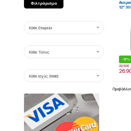
Ανεμισ
Φιλτράρισμα
12” 3
Κάθε Εταιρεία
Κάθε Τύπος
-
17%
32.50
€
26.9
Κάθε Ισχύς (Watt)
Προβάλλον