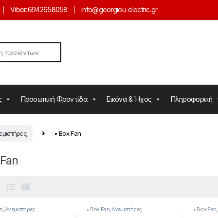
Viber:
6942658058
info@georgiou-electric.gr
ς
Προσωπική Φροντίδα
Εικόνα & Ήχος
Πληροφορική
εμιστήρες
• Box Fan
 Fan
an
,
Ανεμιστήρες
• Box Fan
,
Ανεμιστήρες
• Box Fan