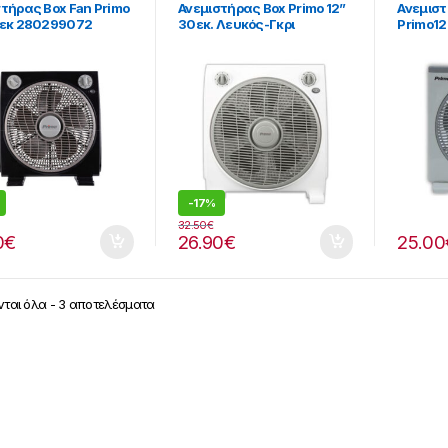
τήρας Box Fan Primo
Ανεμιστήρας Box Primo 12”
Ανεμιστ
0εκ 280299072
30εκ. Λευκός-Γκρι
Primo12
280299004
[28029
-
17%
32.50
€
0
€
26.90
€
25.00
ται όλα - 3 αποτελέσματα