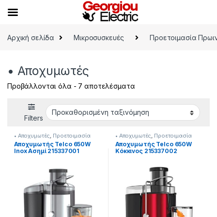
Skip to navigation
Skip to content
Αρχική σελίδα
Μικροσυσκευές
Προετοιμασία Πρωι
• Αποχυμωτές
Προβάλλονται όλα - 7 αποτελέσματα
Filters
• Αποχυμωτές
,
Προετοιμασία
• Αποχυμωτές
,
Προετοιμασία
Πρωινού
Πρωινού
Αποχυμωτής Telco 650W
Αποχυμωτής Telco 650W
Inox Ασημί 215337001
Κόκκινος 215337002