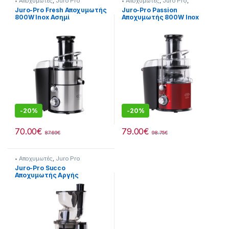
• Αποχυμωτές
,
Juro Pro
• Αποχυμωτές
,
Juro Pro
,
Προετοιμασία Πρωινού
Juro-Pro Fresh Αποχυμωτής
Juro-Pro Passion
800W Inox Ασημί
Αποχυμωτής 800W Inox
-
20%
-
20%
70.00
€
79.00
€
87.69
€
98.75
€
• Αποχυμωτές
,
Juro Pro
Juro-Pro Succo
Αποχυμωτής Αργής
Σύνθλιψης 200W