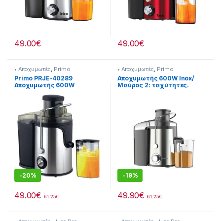
49.00
€
49.00
€
• Αποχυμωτές
,
Primo
• Αποχυμωτές
,
Primo
Primo PRJE-40289
Αποχυμωτής 600W Inox/
Αποχυμωτής 600W
Μαύρος 2: ταχύτητες.
-
20%
-
19%
49.00
€
49.90
€
61.25
€
61.25
€