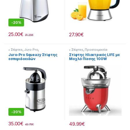
-
20%
25.00
€
27.90
€
31.25
€
• Στίφτεs
,
Juro Pro
,
• Στίφτεs
,
Προετοιμασία
Προετοιμασία Πρωινού
Πρωινού
Juro-Pro Squeazy Στίφτης
Στίφτης Ηλεκτρικός LIFE με
εσπεριδοειδών
Μοχλό Πίεσης 100W
214221009
-
20%
35.00
€
49.99
€
43.75
€