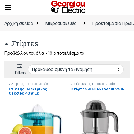
Skip to navigation
Skip to content
Αρχική σελίδα
Μικροσυσκευές
Προετοιμασία Πρωι
• Στίφτεs
Προβάλλονται όλα - 10 αποτελέσματα
Filters
• Στίφτεs
,
Προετοιμασία
• Στίφτεs
,
Iq
,
Προετοιμασία
Πρωινού
Πρωινού
Στίφτης Ηλεκτρικός
Στίφτηs JC-345 Executive IQ
Cecotec 40W με
Χωρητικότητα 1lt Λευκός
[214222002]