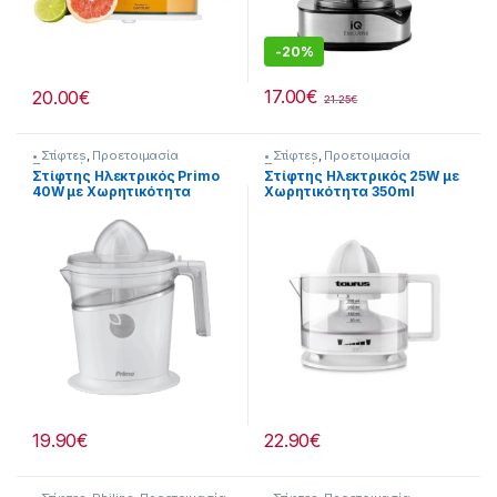
-
20%
17.00
€
20.00
€
21.25
€
• Στίφτεs
,
Προετοιμασία
• Στίφτεs
,
Προετοιμασία
Πρωινού
Πρωινού
Στίφτης Ηλεκτρικός Primo
Στίφτης Ηλεκτρικός 25W με
40W με Χωρητικότητα
Χωρητικότητα 350ml
800ml 294299005
Λευκός 214377001
19.90
€
22.90
€