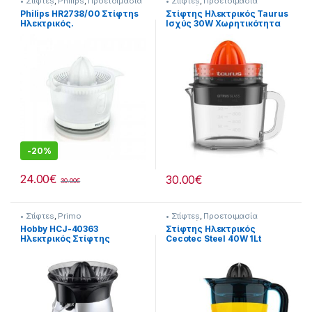
• Στίφτεs
,
Philips
,
Προετοιμασία
• Στίφτεs
,
Προετοιμασία
Πρωινού
Πρωινού
Philips HR2738/00 Στίφτηs
Στίφτης Ηλεκτρικός Taurus
Ηλεκτρικός.
Ισχύς 30W Χωρητικότητα
1Lt [214377002]
-
20%
24.00
€
30.00
€
30.00
€
• Στίφτεs
,
Primo
• Στίφτεs
,
Προετοιμασία
Πρωινού
Hobby HCJ-40363
Στίφτης Ηλεκτρικός
Ηλεκτρικός Στίφτης
Cecotec Steel 40W 1Lt
Συνεχούς Ροής 40W
214222003
Μαύρος/Silver