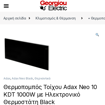
Skip to navigation
Skip to content
Αρχική σελίδα
Κλιματισμός & Θέρμανση
• Θερμοπο
Adax
,
Adax Neo Black
,
Θερναντικά
Θερμοπομπός Τοίχου Adax Neo 10
KDT 1000W με Ηλεκτρονικό
Θερμοστάτη Black