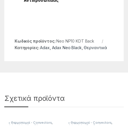
Αντιπροσωπείας
Κωδικός προϊόντος:
Neo NP10 KDT Back
Κατηγορίες:
Adax
,
Adax Neo Black
,
Θερναντικά
Σχετικά προϊόντα
• Θερμοπομοί - Convectors
,
• Θερμοπομοί - Convectors
,
Adax
,
Adax Neo Silver
,
Adax
,
Adax Eco Basic