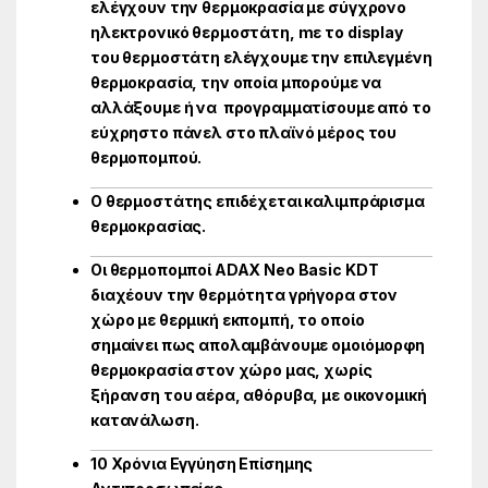
ελέγχουν την θερμοκρασία με σύγχρονο
ηλεκτρονικό
θερμοστάτη, mε το display
του θερμοστάτη ελέγχουμε την επιλεγμένη
θερμοκρασία, την οποία μπορούμε να
αλλάξουμε ή να προγραμματίσουμε από το
εύχρηστο πάνελ στο πλαϊνό μέρος του
θερμοπομπού.
Ο θερμοστάτης επιδέχεται καλιμπράρισμα
θερμοκρασίας.
Οι θερμοπομποί ADAX Neo Basic KDT
διαχέουν την θερμότητα γρήγορα στον
χώρο με θερμική εκπομπή, το οποίο
σημαίνει πως απολαμβάνουμε ομοιόμορφη
θερμοκρασία στον χώρο μας, χωρίς
ξήρανση του αέρα, αθόρυβα, με οικονομική
κατανάλωση.
10 Χρόνια Εγγύηση Επίσημης