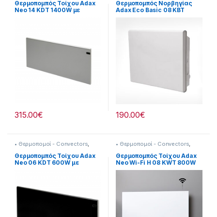
Θερναντικά
,
Κλιματισμός &
Θερμοπομπός Τοίχου Adax
Θερμοπομπός Νορβηγίας
Θέρμανση
Neo 14 KDT 1400W με
Adax Eco Basic 08 KBT
Ηλεκτρονικό Θερμοστάτη
800W
Γκρι
315.00
€
190.00
€
• Θερμοπομοί - Convectors
,
• Θερμοπομοί - Convectors
,
Adax
,
Adax Neo Black
,
Adax
,
Adax Neo WiFi
,
Θερναντικά
Θερναντικά
Θερμοπομπός Τοίχου Adax
Θερμοπομπός Τοίχου Adax
Neo 06 KDT 600W με
Neo Wi-Fi H 08 KWT 800W
Ηλεκτρονικό Θερμοστάτη
White
Black