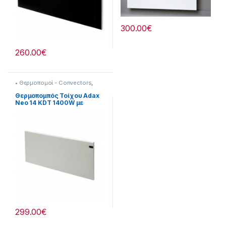
300.00
€
260.00
€
• Θερμοπομοί - Convectors
,
Adax
,
Adax Neon White
,
Θερναντικά
Θερμοπομπός Τοίχου Adax
Neo 14 KDT 1400W με
Ηλεκτρονικό Θερμοστάτη
White
299.00
€