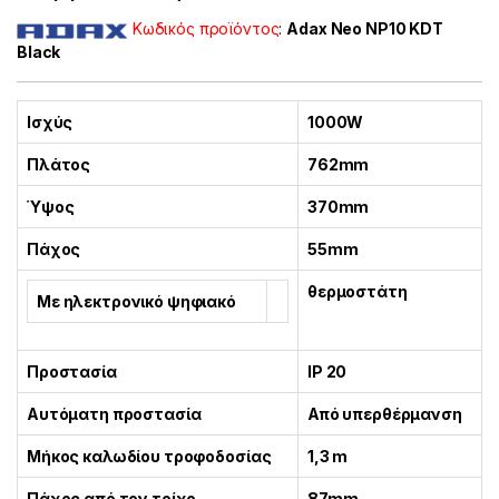
Κωδικός προϊόντος
:
A
dax Neo NP10 KDT
Black
Ισχύς
1000W
Πλάτος
762mm
Ύψος
370mm
Πάχος
55mm
θερμοστάτη
Με ηλεκτρονικό ψηφιακό
Προστασία
IP 20
Αυτόματη προστασία
Από υπερθέρμανση
Μήκος καλωδίου τροφοδοσίας
1,3 m
Πάχος από τον τοίχο
87mm