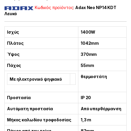
Κωδικός προϊόντος
:
Adax Neo NP14 KDT
Λευκό
Ισχύς
1400W
Πλάτος
1042mm
Ύψος
370mm
Πάχος
55mm
θερμοστάτη
Με ηλεκτρονικό ψηφιακό
Προστασία
IP 20
Αυτόματη προστασία
Από υπερθέρμανση
Μήκος καλωδίου τροφοδοσίας
1,3 m
Πάχος από τον τοίχο
87mm