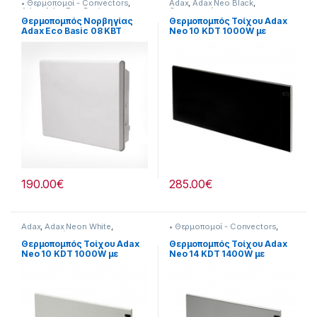
• Θερμοπομοί - Convectors
,
Adax
,
Adax Neo Black
,
Adax
,
Adax Eco Basic
Θερναντικά
Θερμοπομπός Νορβηγίας
Θερμοπομπός Τοίχου Adax
Adax Eco Basic 08 KBT
Neo 10 KDT 1000W με
800W
Ηλεκτρονικό Θερμοστάτη
Black
190.00
€
285.00
€
Adax
,
Adax Neon White
,
• Θερμοπομοί - Convectors
,
Θερναντικά
Adax
,
Adax Neo Silver
,
Θερναντικά
,
Κλιματισμός &
Θερμοπομπός Τοίχου Adax
Θερμοπομπός Τοίχου Adax
Θέρμανση
Neo 10 KDT 1000W με
Neo 14 KDT 1400W με
Ηλεκτρονικό Θερμοστάτη
Ηλεκτρονικό Θερμοστάτη
White
Γκρι