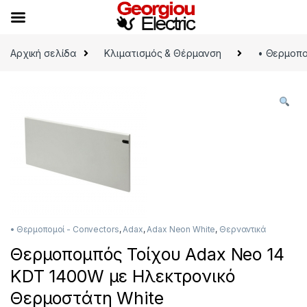
Skip to navigation
Skip to content
Αρχική σελίδα
Κλιματισμός & Θέρμανση
• Θερμοπο
• Θερμοπομοί - Convectors
,
Adax
,
Adax Neon White
,
Θερναντικά
Θερμοπομπός Τοίχου Adax Neo 14
KDT 1400W με Ηλεκτρονικό
Θερμοστάτη White