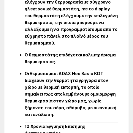
ελέγχουν την θερμοκρασία με σύγχρονο
ηλεκτρονικό
θερμοστάτη, mε το display
του θερμοστάτη ελέγχουμε την επιλεγμένη
θερμοκρασία, την οποία μπορούμε να
αλλάξουμε ή να προγραμματίσουμε από το
εύχρηστο πάνελ στο πλαϊνό μέρος του
θερμοπομπού.
Ο θερμοστάτης επιδέχεται καλιμπράρισμα
θερμοκρασίας.
Οι θερμοπομποί ADAX Neo Basic KDT
διαχέουν την θερμότητα γρήγορα στον
χώρο με θερμική εκπομπή, το οποίο
σημαίνει πως απολαμβάνουμε ομοιόμορφη
θερμοκρασία στον χώρο μας, χωρίς
ξήρανση του αέρα, αθόρυβα, με οικονομική
κατανάλωση.
10 Χρόνια Εγγύηση Επίσημης