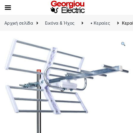
Skip to navigation
Skip to content
Αρχική σελίδα
Εικόνα & Ήχος
• Κεραίες
Κεραί