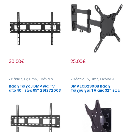
13″ – 42″ έως 20 kg
270221015
30.00
€
25.00
€
• Βάσεις TV
,
Dmp
,
Εικόνα &
• Βάσεις TV
,
Dmp
,
Εικόνα &
Ήχος
Ήχος
Βάση Τοίχου DMP για TV
DMP LCD2900B Βάση
από 40″ έως 65″ 291272003
Τοίχου για TV από 32″ έως
43″