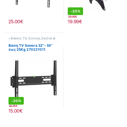
-
20%
25.00
€
25.00
€
19.99
€
• Βάσεις TV
,
Sonora
,
Εικόνα &
Ήχος
Βάση TV Sonora 32″- 55″
έως 25Kg 270221011
-
20%
18.75
€
15.00
€