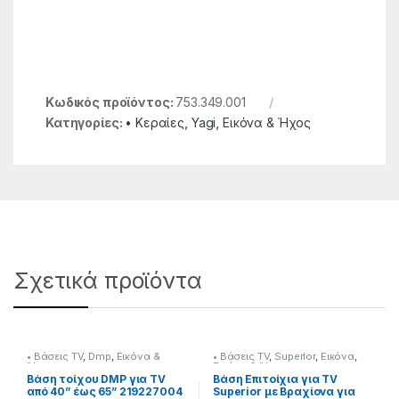
Κωδικός προϊόντος:
753.349.001
Κατηγορίες:
• Κεραίες
,
Yagi
,
Εικόνα & Ήχος
Σχετικά προϊόντα
• Βάσεις TV
,
Dmp
,
Εικόνα &
• Βάσεις TV
,
SuperIor
,
Εικόνα
,
Ήχος
Εικόνα & Ήχος
Βάση τοίχου DMP για TV
Βάση Επιτοίχια για TV
από 40” έως 65” 219227004
Superior με Βραχίονα για