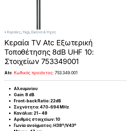
• Κεραίες
,
Yagi
,
Εικόνα & Ήχος
Κεραία TV Atc Εξωτερική
Τοποθέτησης 8dB UHF 10:
Στοιχείων 753349001
Atc
Κωδικός προϊόντος
:
753.349.001
Αλουμινίου
Gain: 8 dB
Front-back Ratio: 22dB
Συχνότητα: 470-694 MHz
Κανάλια: 21 – 48
Αριθμός στοιχείων: 10
Γωνία ανοίγματος: H38º/V43º