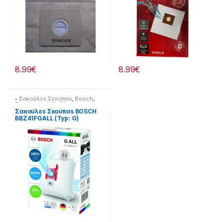
8.99
€
8.99
€
• Σακούλεs Σκούπαs
,
Bosch
,
Σκούπισμα & Καθάρισμα
Σακούλεs Σκούπαs BOSCH
BBZ41FGALL (Typ: G)
Original 23219028