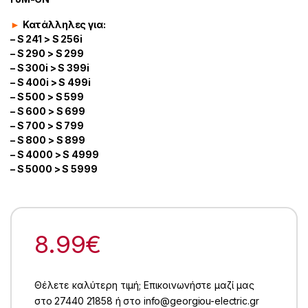
►
Κατάλληλες για:
– S 241 > S 256i
– S 290 > S 299
– S 300i > S 399i
– S 400i > S 499i
– S 500 > S 599
– S 600 > S 699
– S 700 > S 799
– S 800 > S 899
– S 4000 > S 4999
– S 5000 > S 5999
8.99
€
Θέλετε καλύτερη τιμή; Επικοινωνήστε μαζί μας
στο 27440 21858 ή στο info@georgiou-electric.gr