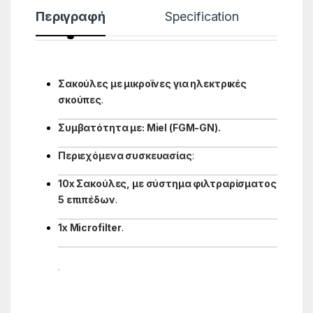
Περιγραφή
Specification
Σακούλες με μικροϊνες για ηλεκτρικές
σκούπες
.
Συμβατότητα με: Miel (FGM-GN).
Περιεχόμενα συσκευασίας
:
10x Σακούλες, με σύστημα φιλτραρίσματος
5 επιπέδων
.
1x Microfilter
.
.