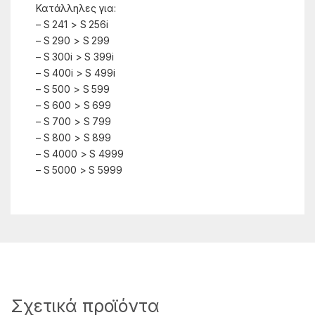
Κατάλληλες για:
– S 241 > S 256i
– S 290 > S 299
– S 300i > S 399i
– S 400i > S 499i
– S 500 > S 599
– S 600 > S 699
– S 700 > S 799
– S 800 > S 899
– S 4000 > S 4999
– S 5000 > S 5999
Σχετικά προϊόντα