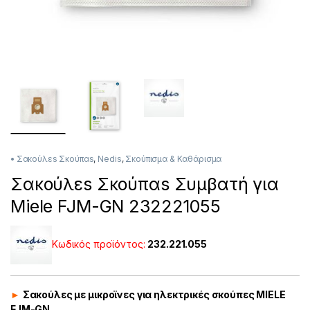
• Σακούλεs Σκούπαs
,
Nedis
,
Σκούπισμα & Καθάρισμα
Σακούλεs Σκούπαs Συμβατή για
Miele FJM-GN 232221055
Κωδικός προϊόντος:
232.221.055
►
Σακούλες με μικροϊνες για ηλεκτρικές σκούπες MIELE
FJM-GN