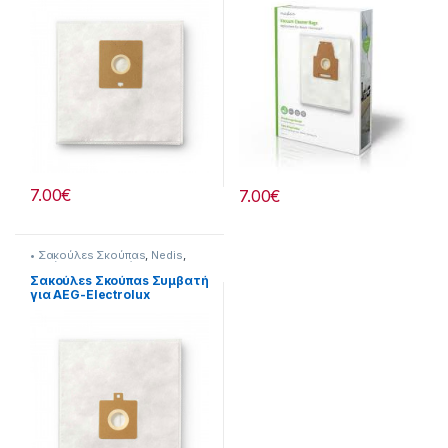
7.00
€
7.00
€
• Σακούλεs Σκούπαs
,
Nedis
,
Σκούπισμα & Καθάρισμα
Σακούλεs Σκούπαs Συμβατή
για AEG-Electrolux
232221060