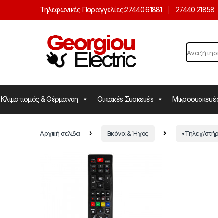
Skip to navigation
Skip to content
Τηλεφωνικές Παραγγελίες:
27440 61881
27440 21858
Search for:
Κλιματισμός & Θέρμανση
Οικιακέs Συσκευέs
Μικροσυσκευέ
Αρχική σελίδα
Εικόνα & Ήχος
•Τηλεχ/στήρ