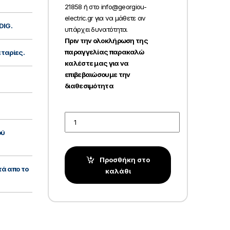
21858 ή στο info@georgiou-
electric.gr για να μάθετε αν
DIG.
υπάρχει δυνατότητα.
Πριν την ολοκλήρωση της
παραγγελίας παρακαλώ
αταρίες.
καλέστε μας για να
επιβεβαιώσουμε την
διαθεσιμότητα
Quantity
ού
Προσθήκη στο
ά απο το
καλάθι