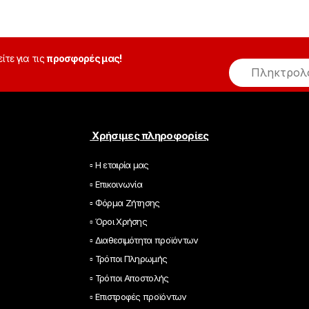
είτε για τις
προσφορές μας!
E
m
a
i
l
*
Χρήσιμες πληροφορίες
▫ Η εταιρία μας
▫ Επικοινωνία
▫ Φόρμα Ζήτησης
▫ Όροι Χρήσης
▫ Διαθεσιμότητα προϊόντων
▫ Τρόποι Πληρωμής
▫ Τρόποι Αποστολής
▫ Επιστροφές προϊόντων