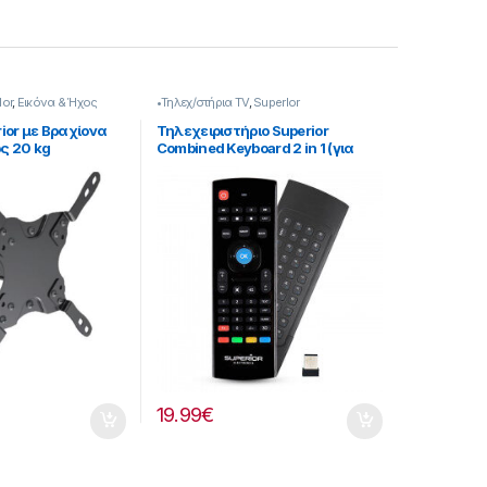
Ior
,
Εικόνα & Ήχος
•Τηλεχ/στήρια TV
,
SuperIor
ior με Βραχίονα
Τηλεχειριστήριο Superior
ως 20 kg
Combined Keyboard 2 in 1 (για
τηλεοράσεις Samsung)
19.99
€