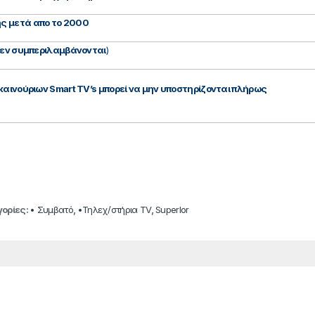
ς μετά απο το 2000
(δεν συμπεριλαμβάνονται
)
καινούριων Smart TV’s μπορεί να μην υποστηρίζονται πλήρως
ορίες:
• Συμβατό
,
•Τηλεχ/στήρια TV
,
SuperIor