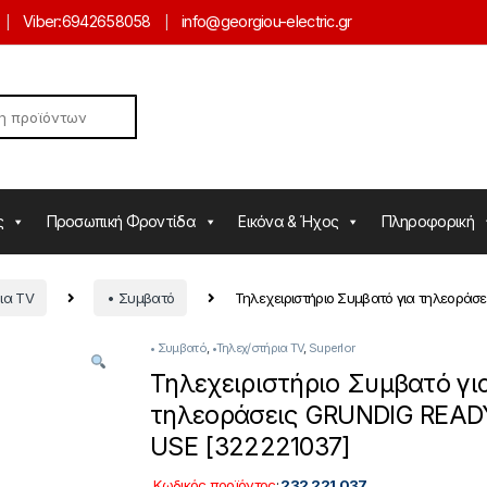
Viber:
6942658058
info@georgiou-electric.gr
ς
Προσωπική Φροντίδα
Εικόνα & Ήχος
Πληροφορική
ια TV
• Συμβατό
Τηλεχειριστήριο Συμβατό για τηλεοράσ
• Συμβατό
,
•Τηλεχ/στήρια TV
,
SuperIor
Τηλεχειριστήριο Συμβατό γι
τηλεοράσεις GRUNDIG READ
USE [322221037]
Κωδικός προϊόντος
:
232.221.037