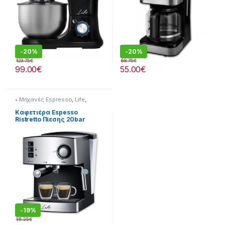
-
20%
-
20%
123.75
€
68.75
€
99.00
€
55.00
€
• Μηχανές Espresso
,
Life
,
Προετοιμασία Πρωινού
Καφετιέρα Espesso
Ristretto Πίεσης 20bar
216221016
-
19%
111.25
€