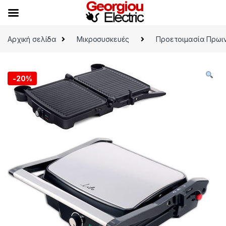
Skip to navigation
Skip to content
Αρχική σελίδα
Μικροσυσκευές
Προετοιμασία Πρωι
-
20%