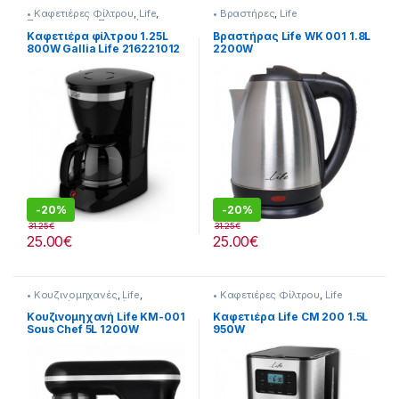
• Καφετιέρες Φίλτρου
,
Life
,
• Βραστήρες
,
Life
Προετοιμασία Πρωινού
Καφετιέρα φίλτρου 1.25L
Βραστήρας Life WK 001 1.8L
800W Gallia Life 216221012
2200W
-
20%
-
20%
31.25
€
31.25
€
25.00
€
25.00
€
• Κουζινομηχανές
,
Life
,
• Καφετιέρες Φίλτρου
,
Life
Προτεινόμενα προϊόντα
Κουζινομηχανή Life KM-001
Καφετιέρα Life CM 200 1.5L
Sous Chef 5L 1200W
950W