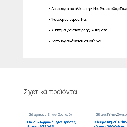
• Λειτουργία αφαλάτωσης:
Ναι (Αυτοκαθαριζόμ
• Ψεκασμός νερού:
Ναι
• Σύστημα για στοπ ροής:
Αυτόματο
• Λειτουργία κάθετου ατμού:
Ναι
Σχετικά προϊόντα
• Σιδερόπανο
,
Singer
,
Συσκευές
• Σίδερα
,
Primo
,
Συσκε
Σιδερώματος
Πανί & Αφρολέξ για Πρέσες
Σίδερο Ατμού Prim
Singer 677063
πλάκα 2600W Anti