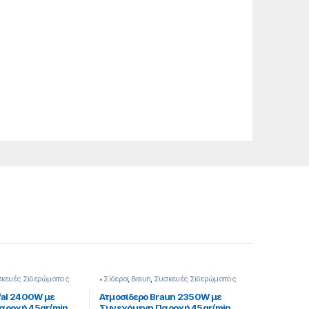
κευές Σιδερώματος
• Σίδερα
,
Braun
,
Συσκευές Σιδερώματος
fal 2400W με
Ατμοσίδερο Braun 2350W με
αροχή 45gr/min
Συνεχόμενη Παροχή 45gr/min