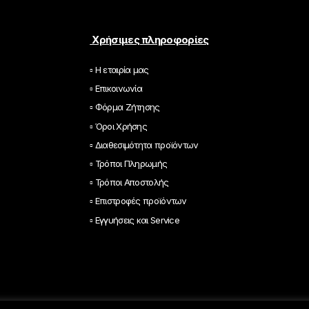
i
l
*
Χρήσιμες πληροφορίες
▫ Η εταιρία μας
▫ Επικοινωνία
▫ Φόρμα Ζήτησης
▫ Όροι Χρήσης
▫ Διαθεσιμότητα προϊόντων
▫ Τρόποι Πληρωμής
▫ Τρόποι Αποστολής
▫ Επιστροφές προϊόντων
▫ Εγγυήσεις και Service