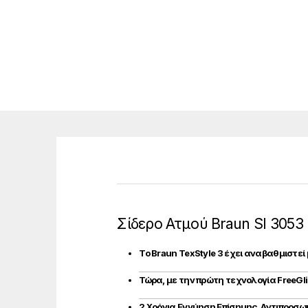
Σίδερο Ατμού Braun SI 3053
Το Braun TexStyle 3 έχει αναβαθμιστεί
Τώρα, με την πρώτη τεχνολογία FreeGl
2 Χρόνια Εγγύηση Επίσημης Αντιπροσω