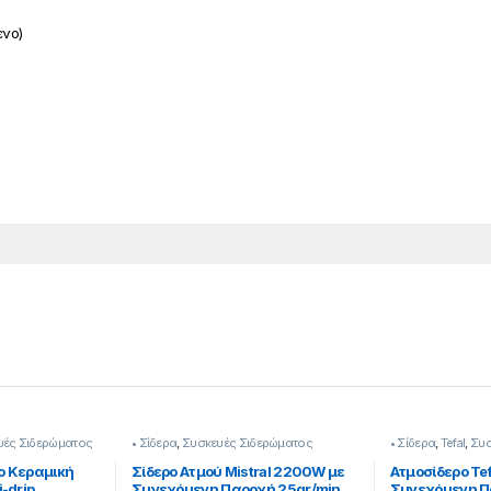
ενο)
υές Σιδερώματος
• Σίδερα
,
Συσκευές Σιδερώματος
• Σίδερα
,
Tefal
,
Συσ
o Kεραμική
Σίδερο Ατμού Mistral 2200W με
Ατμοσίδερο Te
-drip
Συνεχόμενη Παροχή 25gr/min
Συνεχόμενη Π