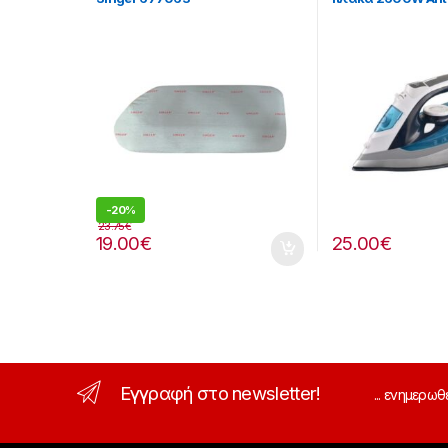
[213299002]
-
20%
23.75
€
19.00
€
25.00
€
Εγγραφή στο newsletter!
... ενημερωθ