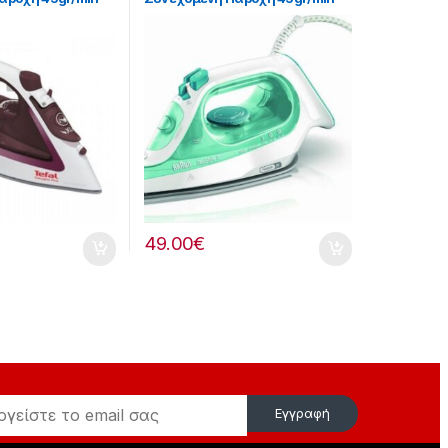
213215013
49.00
€
Εγγραφή