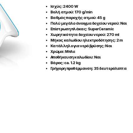
Ισχύς:
2400 W
Βολή ατμού:
170 g/min
Βαθμός παροχής ατμού:
45 g
Πολύ μεγάλο άνοιγμα δοχείου νερού:
Ναι
Επίστρωση πλάκας:
SuperCeramic
Χωρητικότητα δοχείου νερού:
270 ml
Μήκος καλωδίου ηλεκτροδότησης:
2 m
Κατάλληλο για νερό βρύσης:
Ναι
Χρώμα:
Μπλε
Αποθήκευση καλωδίου:
Ναι
Βάρος:
ca. 1.2 kg
Γρήγορη προθέρμανση:
35 δευτερόλεπτα