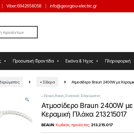
Viber:
6942658058
info@georgiou-electric.gr
ς
Προσωπική Φροντίδα
Εικόνα & Ήχος
Πληροφορική
ιδερώματος
• Σίδερα
Ατμοσίδερο Braun 2400W με Κεραμι
• Σίδερα
,
Braun
,
Συσκευές Σιδερώματος
Ατμοσίδερο Braun 2400W με
Κεραμική Πλάκα 213215017
BEAUN
Κωδικός προϊόντος
:
213.215.017