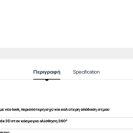
Περιγραφή
Specification
 με νέο look, περισσότερη ισχύ και καλύτερη απόδοση ατμού
ide 3D στον κόσμο για ολίσθηση 360°
πείας