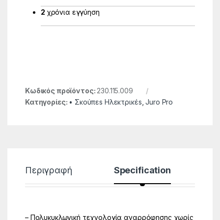
2
χρόνια εγγύηση
Κωδικός προϊόντος:
230.115.009
Κατηγορίες:
• Σκούπεs Ηλεκτρικέs
,
Juro Pro
Περιγραφή
Specification
– Πολυκυκλωνική τεχνολογία αναρρόφησης χωρίς