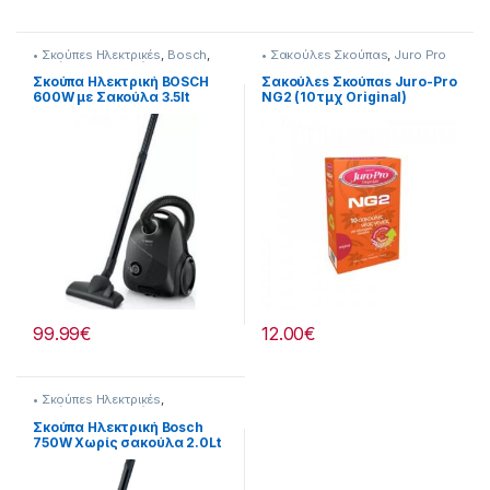
• Σκούπεs Ηλεκτρικέs
,
Bosch
,
• Σακούλεs Σκούπαs
,
Juro Pro
Σκούπισμα & Καθάρισμα
Σκούπα Ηλεκτρική BOSCH
Σακούλεs Σκούπαs Juro-Pro
600W με Σακούλα 3.5lt
NG2 (10τμχ Original)
[23019079]
232115005
99.99
€
12.00
€
• Σκούπεs Ηλεκτρικέs
,
Σκούπισμα & Καθάρισμα
Σκούπα Ηλεκτρική Bosch
750W Χωρίς σακούλα 2.0Lt
[23019088]