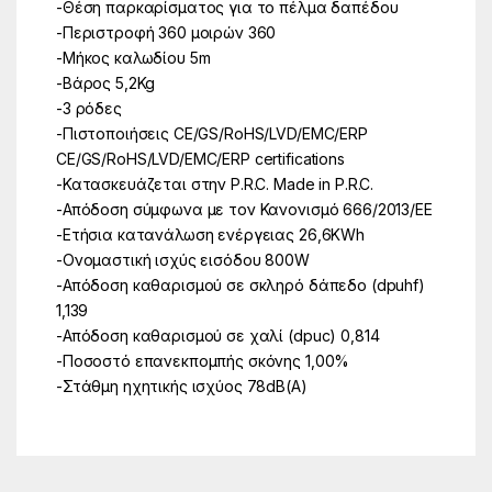
-Θέση παρκαρίσματος για το πέλμα δαπέδου
-Περιστροφή 360 μοιρών 360
-Μήκος καλωδίου 5m
-Βάρος 5,2Kg
-3 ρόδες
-Πιστοποιήσεις CE/GS/RoHS/LVD/EMC/ERP
CE/GS/RoHS/LVD/EMC/ERP certifications
-Κατασκευάζεται στην P.R.C. Made in P.R.C.
-Απόδοση σύμφωνα με τον Κανονισμό 666/2013/ΕΕ
-Ετήσια κατανάλωση ενέργειας 26,6KWh
-Ονομαστική ισχύς εισόδου 800W
-Απόδοση καθαρισμού σε σκληρό δάπεδο (dpuhf)
1,139
-Απόδοση καθαρισμού σε χαλί (dpuc) 0,814
-Ποσοστό επανεκπομπής σκόνης 1,00%
-Στάθμη ηχητικής ισχύος 78dB(A)