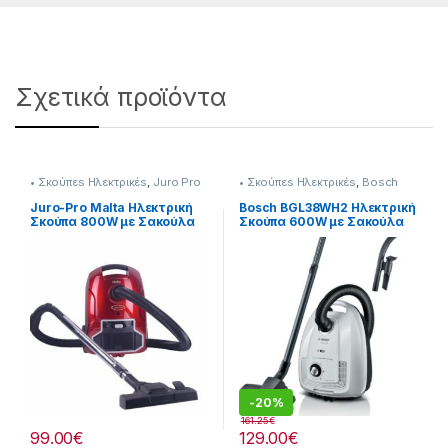
Σχετικά προϊόντα
• Σκούπεs Ηλεκτρικέs
,
Juro Pro
• Σκούπεs Ηλεκτρικέs
,
Bosch
Juro-Pro Malta Ηλεκτρική
Bosch BGL38WH2 Ηλεκτρική
Σκούπα 800W με Σακούλα
Σκούπα 600W με Σακούλα
3lt
4lt Λευκή
-
20%
161.25
€
99.00
€
129.00
€