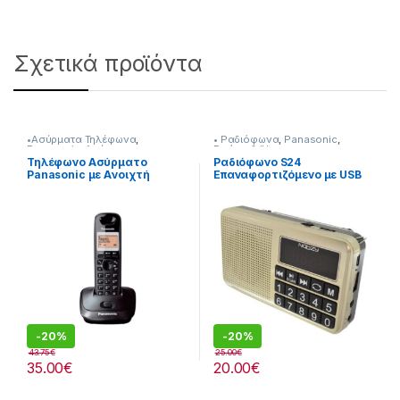
Σχετικά προϊόντα
•Ασύρματα Τηλέφωνα
,
• Ραδιόφωνα
,
Panasonic
,
Panasonic
,
Ασύρματα
Εικόνα & Ήχος
Τηλέφωνα
,
Τηλεφωνία
Τηλέφωνο Ασύρματο
Ραδιόφωνο S24
Panasonic με Aνοιχτή
Επαναφορτιζόμενο με USB
Aκρόαση 221167049
-
20%
-
20%
43.75
€
25.00
€
35.00
€
20.00
€