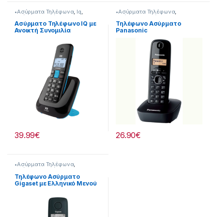
•Ασύρματα Τηλέφωνα
,
Iq
,
•Ασύρματα Τηλέφωνα
,
Ασύρματα Τηλέφωνα
,
Ασύρματα Τηλέφωνα
,
Τηλεφωνία
Τηλεφωνία
Ασύρματο Τηλέφωνο IQ με
Τηλέφωνο Ασύρματο
Ανοικτή Συνομιλία
Panasonic
221262001
Επαναφορτιζόμενο
[221167056]
39.99
€
26.90
€
•Ασύρματα Τηλέφωνα
,
Ασύρματα Τηλέφωνα
,
Τηλεφωνία
Τηλέφωνο Ασύρματο
Gigaset με Ελληνικό Μενού
221325063