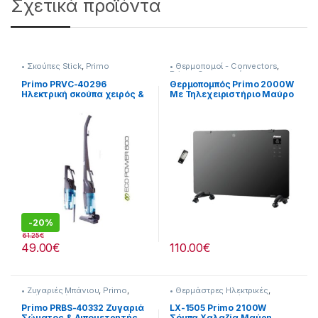
Σχετικά προϊόντα
• Σκούπες Stick
,
Primo
• Θερμοπομοί - Convectors
,
Primo
,
Θερναντικά
Primo PRVC-40296
Θερμοπομπός Primo 2000W
Ηλεκτρική σκούπα χειρός &
Mε Τηλεχειριστήριο Μαύρο
δαπέδου 2 σε 1 800W
Γυαλί [201299019]
-
20%
61.25
€
49.00
€
110.00
€
• Ζυγαριές Μπάνιου
,
Primo
,
• Θερμάστρες Ηλεκτρικές
,
Υγεία-Ευεξία
Primo
,
Κλιματισμός &
Θέρμανση
Primo PRBS-40332 Ζυγαριά
LX-1505 Primo 2100W
Σώματος & Λιπομετρητής
Σόμπα Χαλαζία Μαύρη