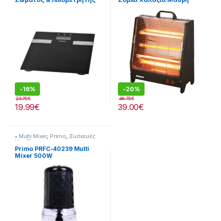
Μαύρη
-
16%
-
20%
23.75
€
48.75
€
19.99
€
39.00
€
• Multi Mixer
,
Primo
,
Συσκευές
Κουζίνας
Primo PRFC-40239 Multi
Mixer 500W