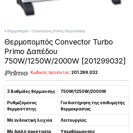
• Θερμοπομοί - Convectors
,
Primo
,
Θερναντικά
Θερμοπομπός Convector Turbo
Primo Δαπέδου
750W/1250W/2000W [201299032]
Κωδικός προϊόντος
:
201.299.032
3 Βαθμίδες θέρμανσης
750W/1250W/2000W
Ρυθμιζόμενος
Για διατήρηση της επιθυμητής
θερμοστάτης
θερμοκρασίας
Με ενδεικτική λυχνία
Λειτουργίας
Με διπλή προστασία
Υπερθέρμανσης