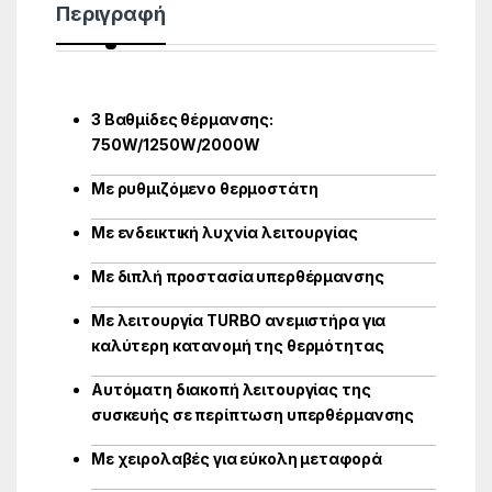
Περιγραφή
3 Βαθμίδες θέρμανσης:
750W/1250W/2000W
Με ρυθμιζόμενο θερμοστάτη
Με ενδεικτική λυχνία λειτουργίας
Με διπλή προστασία υπερθέρμανσης
Με λειτουργία TURBO ανεμιστήρα για
καλύτερη κατανομή της θερμότητας
Αυτόματη διακοπή λειτουργίας της
συσκευής σε περίπτωση υπερθέρμανσης
Με χειρολαβές για εύκολη μεταφορά