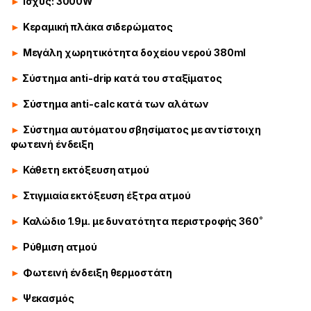
►
Ισχύς: 3000W
►
Κεραμική πλάκα σιδερώματος
►
Μεγάλη χωρητικότητα δοχείου νερού 380ml
►
Σύστημα anti-drip κατά του σταξίματος
►
Σύστημα anti-calc κατά των αλάτων
►
Σύστημα αυτόματου σβησίματος με αντίστοιχη
φωτεινή ένδειξη
►
Κάθετη εκτόξευση ατμού
►
Στιγμιαία εκτόξευση έξτρα ατμού
►
Καλώδιο 1.9μ. με δυνατότητα περιστροφής 360˚
►
Ρύθμιση ατμού
►
Φωτεινή ένδειξη θερμοστάτη
►
Ψεκασμός