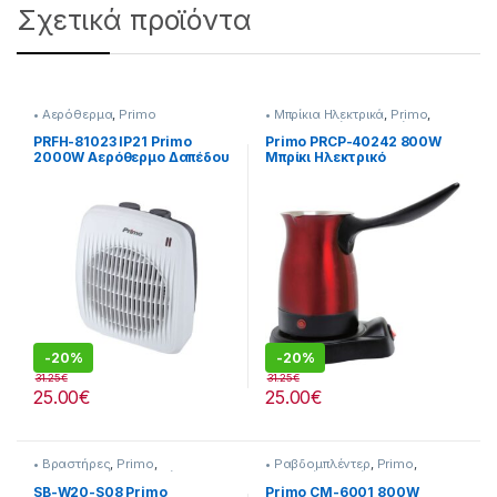
Σχετικά προϊόντα
• Αερόθερμα
,
Primo
• Μπρίκια Hλεκτρικά
,
Primo
,
Προετοιμασία Πρωινού
PRFH-81023 IP21 Primo
Primo PRCP-40242 800W
2000W Αερόθερμο Δαπέδου
Μπρίκι Hλεκτρικό
Λευκό/Γκρι
-
20%
-
20%
31.25
€
31.25
€
25.00
€
25.00
€
• Βραστήρες
,
Primo
,
• Ραβδομπλέντερ
,
Primo
,
Προετοιμασία Πρωινού
Συσκευές Κουζίνας
SB-W20-S08 Primo
Primo CM-6001 800W