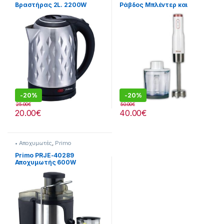
Βραστήρας 2L. 2200W
Ράβδος Mπλέντερ και
Πολυκόπτης
-
20%
-
20%
25.00
€
50.00
€
20.00
€
40.00
€
• Αποχυμωτές
,
Primo
Primo PRJE-40289
Αποχυμωτής 600W