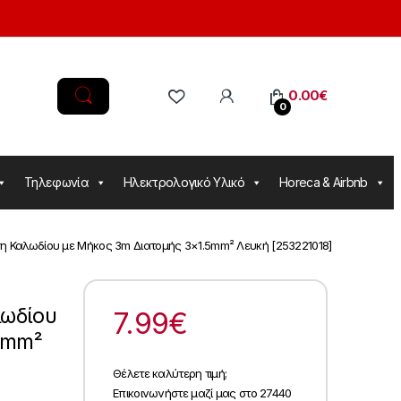
0.00
€
0
Τηλεφωνία
Ηλεκτρολογικό Υλικό
Horeca & Airbnb
 Καλωδίου με Μήκος 3m Διατομής 3×1.5mm² Λευκή [253221018]
ωδίου
7.99
€
5mm²
Θέλετε καλύτερη τιμή;
Επικοινωνήστε μαζί μας στο 27440