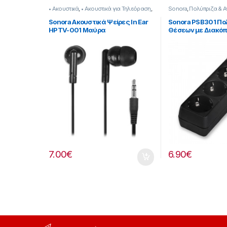
• Ακουστικά
,
• Ακουστικά για Τηλεόραση
,
Sonora
,
Πολύπριζα & Α
Sonora
Sonora Ακουστικά Ψείρες In Ear
Sonora PSB301 Πο
HPTV-001 Μαύρα
Θέσεων με Διακόπ
1.5m Μαύρο
7.00
€
6.90
€