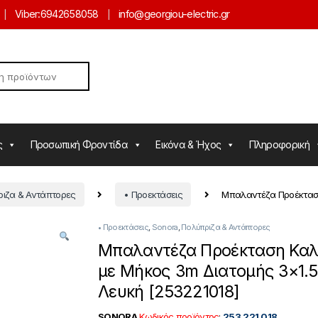
Viber:
6942658058
info@georgiou-electric.gr
ς
Προσωπική Φροντίδα
Εικόνα & Ήχος
Πληροφορική
ιζα & Αντάπτορες
• Προεκτάσεις
Μπαλαντέζα Προέκταση
• Προεκτάσεις
,
Sonora
,
Πολύπριζα & Αντάπτορες
Μπαλαντέζα Προέκταση Καλ
με Μήκος 3m Διατομής 3×1.
Λευκή [253221018]
SONORA
Κωδικός προϊόντος
:
253.221.018