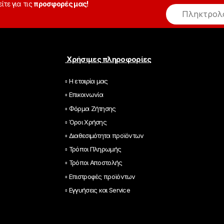
είτε για τις
προσφορές μας!
E
m
a
i
l
*
Χρήσιμες πληροφορίες
▫ Η εταιρία μας
▫ Επικοινωνία
▫ Φόρμα Ζήτησης
▫ Όροι Χρήσης
▫ Διαθεσιμότητα προϊόντων
▫ Τρόποι Πληρωμής
▫ Τρόποι Αποστολής
▫ Επιστροφές προϊόντων
▫ Εγγυήσεις και Service