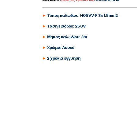
►
Τύπος καλωδίου: H05VV-F 3×1.5mm2
►
Τάση εισόδου: 250V
►
Μήκος καλωδίου: 3m
►
Χρώμα: Λευκό
►
2 χρόνια εγγύηση