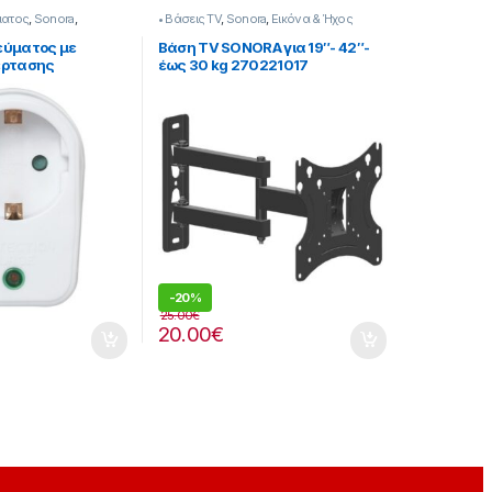
ματος
,
Sonora
,
• Βάσεις TV
,
Sonora
,
Εικόνα & Ήχος
πτορες
εύματος με
Βάση TV SONORA για 19″- 42″-
έρτασης
έως 30 kg 270221017
-
20%
25.00
€
20.00
€