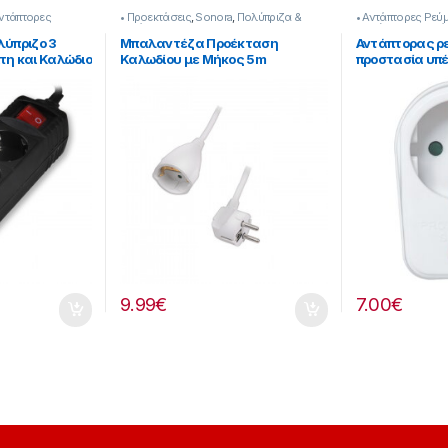
ντάπτορες
• Προεκτάσεις
,
Sonora
,
Πολύπριζα &
• Αντάπτορες Ρεύ
Αντάπτορες
Πολύπριζα & Αντά
λύπριζο 3
Μπαλαντέζα Προέκταση
Αντάπτορας ρ
τη και Καλώδιο
Καλωδίου με Μήκος 5m
προστασία υπ
Διατομής 3×1.5mm² Λευκή
253221024
[253221021]
9.99
€
7.00
€