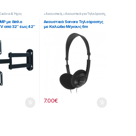
Εικόνα & Ήχος
• Ακουστικά
,
• Ακουστικά για Τηλεόραση
,
Sonora
,
Εικόνα & Ήχος
MP με δίπλο
Ακουστικά Sonora Τηλεόρασης
TV από 32″ έως 42″
με Καλώδιο Μήκους 6m
814221013
7.00
€