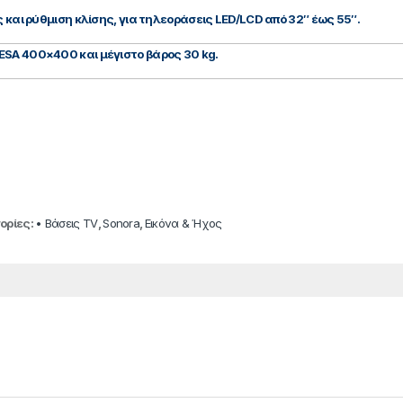
ς και ρύθμιση κλίσης, για τηλεοράσεις LED/LCD από 32″ έως 55″.
ESA 400×400 και μέγιστο βάρος 30 kg.
ορίες:
• Βάσεις TV
,
Sonora
,
Εικόνα & Ήχος