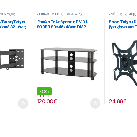
να & Ήχος
• Έπιπλα TV
,
Dmp
,
Εικόνα & Ήχος
• Βάσεις TV
,
Dmp
,
 Βάση Τοίχου
Έπιπλο Τηλεόρασης FS101-
Βάση Τοίχου D
V από 32″ έως
800BB 80x46x48cm DMP
βραχίονα για 
270272044
-
20%
150.00
€
120.00
€
24.99
€