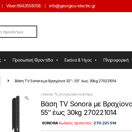
Viber:
6942658058
info@georgiou-electric.gr
ς
Προσωπική Φροντίδα
Εικόνα & Ήχος
Πληροφορική
Βάση TV Sonora με Βραχίονα 32″- 55″ έως 30kg 270221014
• Βάσεις TV
,
Sonora
,
Εικόνα & Ήχος
Βάση TV Sonora με Βραχίονα
55″ έως 30kg 270221014
SONORA
Κωδικός προϊόντος
:
270.221.014