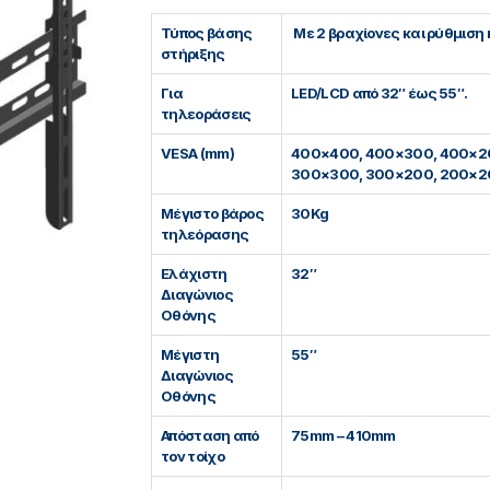
Τύπος βάσης
Με 2 βραχίονες και ρύθμιση 
στήριξης
Για
LED/LCD από 32″ έως 55″.
τηλεοράσεις
VESA (mm)
400×400, 400×300, 400×2
300×300, 300×200, 200×2
Μέγιστο βάρος
30Kg
τηλεόρασης
Ελάχιστη
32″
Διαγώνιος
Οθόνης
Μέγιστη
55″
Διαγώνιος
Οθόνης
Απόσταση από
75mm – 410mm
τον τοίχο