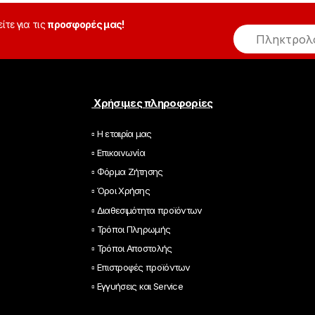
είτε για τις
προσφορές μας!
E
m
a
i
l
*
Χρήσιμες πληροφορίες
▫ Η εταιρία μας
▫ Επικοινωνία
▫ Φόρμα Ζήτησης
▫ Όροι Χρήσης
▫ Διαθεσιμότητα προϊόντων
▫ Τρόποι Πληρωμής
▫ Τρόποι Αποστολής
▫ Επιστροφές προϊόντων
▫ Εγγυήσεις και Service