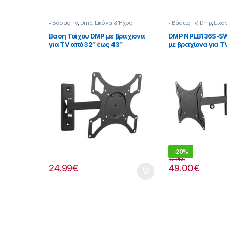
• Βάσεις TV
,
Dmp
,
Εικόνα & Ήχος
• Βάσεις TV
,
Dmp
,
Εικό
Βάση Τοίχου DMP με βραχίονα
DMP NPLB136S-SW
για TV από 32″ έως 43″
με βραχίονα για T
270272017
55″
-
20%
61.25
€
24.99
€
49.00
€