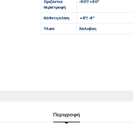
Οριζόντια
-90°/ +90°
περιστροφή
Κάθετη κλίση
+8°/ -8°
Υλικό
Χάλυβας
Περιγραφή