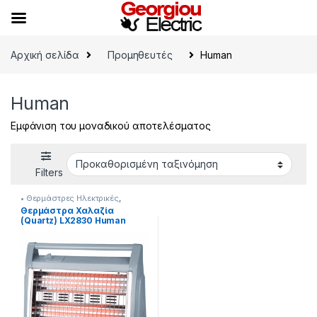
Skip to navigation
Skip to content
Αρχική σελίδα
Προμηθευτές
Human
Human
Εμφάνιση του μοναδικού αποτελέσματος
Filters
• Θερμάστρες Ηλεκτρικές
,
Human
Θερμάστρα Χαλαζία
(Quartz) LX2830 Human