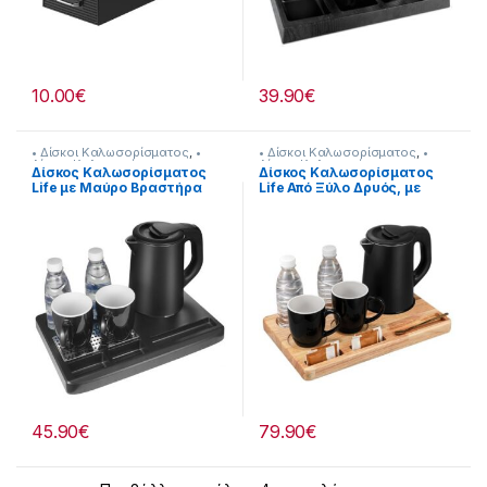
10.00
€
39.90
€
• Δίσκοι Καλωσορίσματος
,
•
• Δίσκοι Καλωσορίσματος
,
•
Δίσκοι Καλωσορίσματος
,
Δίσκοι Καλωσορίσματος
,
Δίσκος Καλωσορίσματος
Δίσκος Καλωσορίσματος
Προετοιμασία Πρωινού
,
Πρωινό
Προετοιμασία Πρωινού
,
Πρωινό
Life με Μαύρο Βραστήρα
Life Από Ξύλο Δρυός, με
& Καφές
& Καφές
0.8L,1360W και 2 Κούπες
Βραστήρα 0.8L, 1360W και 2
[239221020]
Κούπες [239221021]
45.90
€
79.90
€