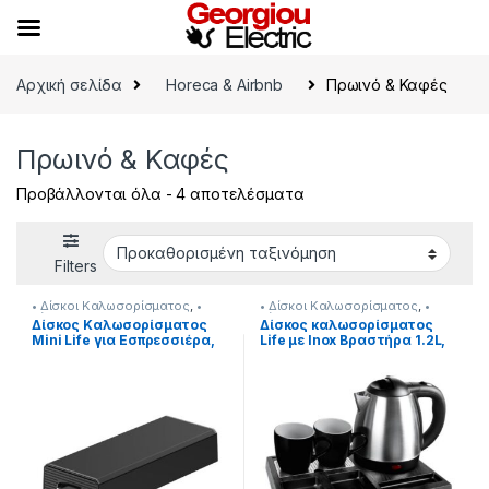
Skip to navigation
Skip to content
Αρχική σελίδα
Horeca & Airbnb
Πρωινό & Καφές
Πρωινό & Καφές
Προβάλλονται όλα - 4 αποτελέσματα
Filters
• Δίσκοι Καλωσορίσματος
,
•
• Δίσκοι Καλωσορίσματος
,
•
Δίσκοι Καλωσορίσματος
,
Δίσκοι Καλωσορίσματος
,
Δίσκος Καλωσορίσματος
Δίσκος καλωσορίσματος
Horeca & Airbnb
,
Προετοιμασία
Προετοιμασία Πρωινού
,
Πρωινό
Mini Life για Εσπρεσσιέρα,
Life με Inox Βραστήρα 1.2L,
Πρωινού
& Καφές
με Συρτάρι Αποθήκευσης
1360W και 2 Kούπες
για 16 Κάψουλες Καφέ
[239221022]