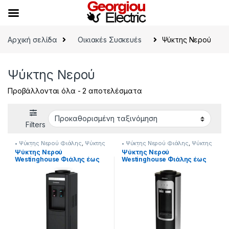
Skip to navigation
Skip to content
Αρχική σελίδα
Οικιακέs Συσκευέs
Ψύκτης Νερού
Ψύκτης Νερού
Προβάλλονται όλα - 2 αποτελέσματα
Filters
• Ψύκτης Νερού Φιάλης
,
Ψύκτης
• Ψύκτης Νερού Φιάλης
,
Ψύκτης
Νερού
Νερού
Ψύκτης Νερού
Ψύκτης Νερού
Westinghouse Φιάλης έως
Westinghouse Φιάλης έως
20 Lt Επιδαπέδιος
20 Lt Επιδαπέδιος
[901222001]
[901222002]