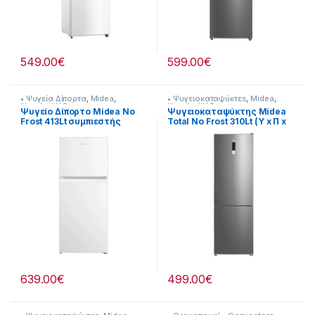
549.00
€
599.00
€
• Ψυγεία Δίπορτα
,
Midea
,
• Ψυγειοκαταψύκτεs
,
Midea
,
Ψυγεία-Ψύξη
Ψυγεία-Ψύξη
Ψυγείο Δίπορτο Midea No
Ψυγειοκαταψύκτης Midea
Frost 413Lt συμπιεστής
Total No Frost 310Lt (Υ x Π x
Inverter με 12 χρόνια
Β)cm: 188x 59,5 x 63
εγγύηση 901182055
[901182050]
639.00
€
499.00
€