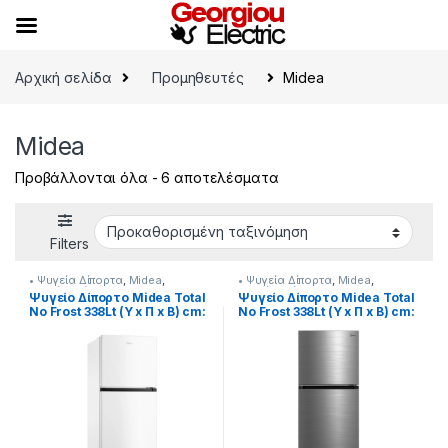
Skip to navigation
Skip to content
Αρχική σελίδα
Προμηθευτές
Midea
Midea
Προβάλλονται όλα - 6 αποτελέσματα
Filters
• Ψυγεία Δίπορτα
,
Midea
,
• Ψυγεία Δίπορτα
,
Midea
,
Ψυγεία-Ψύξη
Ψυγεία-Ψύξη
Ψυγείο Δίπορτο Midea Total
Ψυγείο Δίπορτο Midea Total
No Frost 338Lt (Υ x Π x Β) cm:
No Frost 338Lt (Υ x Π x Β) cm:
172,4 x 59,5 x 69,5
172,4 x 59,5 x 69,5
[901182043]
901182048