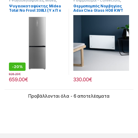
• Ψυγειοκαταψύκτεs
,
Midea
,
• Θερμοπομοί - Convectors
,
Ψυγεία-Ψύξη
Midea
,
Θερναντικά
Ψυγειοκαταψύκτης Midea
Θερμοπομπός Νορβηγίας
Total No Frost 338Lt (Υ x Π x
Adax Clea Glass H08 KWT
Β)cm 185 x 59,5 x 70
Wifi 800W Λευκός Γυάλινος
901182056
-
20%
826.29
€
659.00
€
330.00
€
Προβάλλονται όλα - 6 αποτελέσματα