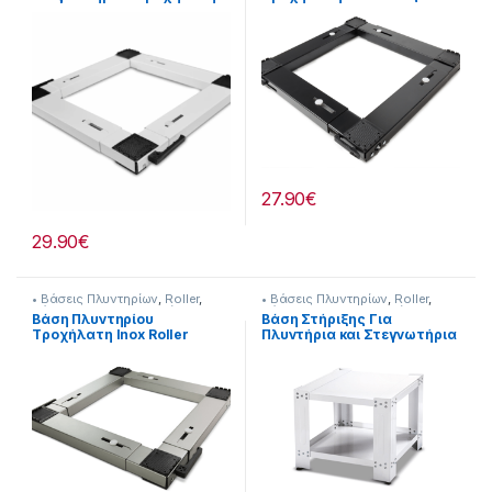
Λευκή Roller [25932003]
κιλά! 25932006
27.90
€
29.90
€
• Βάσεις Πλυντηρίων
,
Roller
,
• Βάσεις Πλυντηρίων
,
Roller
,
Βάσεις Οικιακ. Συσκευών
Βάσεις Οικιακ. Συσκευών
Βάση Πλυντηρίου
Βάση Στήριξης Για
Tροχήλατη Inox Roller
Πλυντήρια και Στεγνωτήρια
25932007
Roller έως 300 kg 60×60 cm
Ύψος: 50 cm 25932004