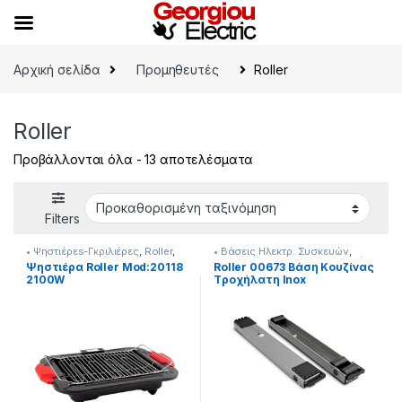
Skip to navigation
Skip to content
Αρχική σελίδα
Προμηθευτές
Roller
Roller
Προβάλλονται όλα - 13 αποτελέσματα
Filters
• Ψηστιέρεs-Γκριλιέρες
,
Roller
,
• Βάσεις Ηλεκτρ. Συσκευών
,
Συσκευές Κουζίνας
Roller
,
Βάσεις Οικιακ. Συσκευών
Ψηστιέρα Roller Mod:20118
Roller 00673 Βάση Κουζίνας
2100W
Tροχήλατη Inox