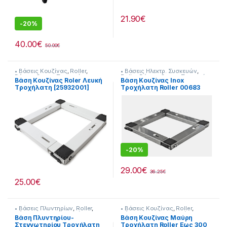
21.90
€
-
20%
40.00
€
50.00
€
• Βάσεις Κουζίνας
,
Roller
,
• Βάσεις Ηλεκτρ. Συσκευών
,
Βάσεις Οικιακ. Συσκευών
Roller
,
Βάσεις Οικιακ. Συσκευών
Βάση Κουζίνας Roler Λευκή
Βάση Κουζίνας Inox
Tροχήλατη [25932001]
Tροχήλατη Roller 00683
-
20%
29.00
€
36.25
€
25.00
€
• Βάσεις Πλυντηρίων
,
Roller
,
• Βάσεις Κουζίνας
,
Roller
,
Βάσεις Οικιακ. Συσκευών
Βάσεις Οικιακ. Συσκευών
Βάση Πλυντηρίου-
Βάση Κουζίνας Μαύρη
Στεγνωτηρίου Tροχήλατη
Tροχήλατη Roller Εως 300