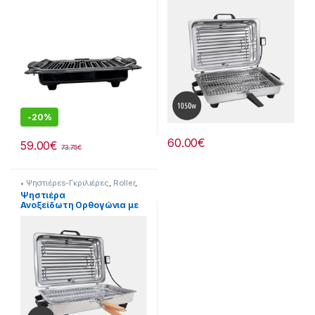
-
20%
60.00
€
59.00
€
73.75
€
• Ψηστιέρεs-Γκριλιέρες
,
Roller
,
Συσκευές Κουζίνας
Ψηστιέρα
Ανοξείδωτη Ορθογώνια με
Καπάκι Roler 1200W
[20832004]