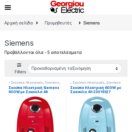
Skip to navigation
Skip to content
Αρχική σελίδα
Προμηθευτές
Siemens
Siemens
Προβάλλονται όλα - 5 αποτελέσματα
Filters
• Σκούπεs Ηλεκτρικέs
,
Siemens
,
• Σκούπεs Ηλεκτρικέs
,
Siemens
Σκούπισμα & Καθάρισμα
Σκούπα Ηλεκτρική Siemens
Σκούπα Ηλεκτρική 600W με
600W με Σακούλα 4lt
Σακούλα 4lt 23019327
23019319