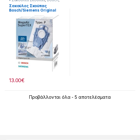
• Σακούλεs Σκούπαs
,
Bosch
,
Siemens
,
Σκούπισμα &
Σακούλες Σκούπας
Καθάρισμα
Bosch/Siemens Original
VZ41AFP (P) 23219023
13.00
€
Προβάλλονται όλα - 5 αποτελέσματα