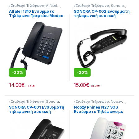
•Σταθερά Τηλέφωνα
,
Alfatel
,
•Σταθερά Τηλέφωνα
,
Sonora
,
Σταθερά Τηλέφωνα
,
Τηλεφωνία
Σταθερά Τηλέφωνα
,
Τηλεφωνία
Alfatel 1310 Ενσύρματο
SONORA CP-002 Eνσύρματη
Τηλέφωνο Γραφείου Μαύρο
τηλεφωνική συσκευή
(Μαύρο)
-
20%
-
20%
14.00
€
15.00
€
17.50
€
18.75
€
•Σταθερά Τηλέφωνα
,
Sonora
,
•Σταθερά Τηλέφωνα
,
Noozy
,
Σταθερά Τηλέφωνα
Σταθερά Τηλέφωνα
,
Τηλεφωνία
SONORA CP-001 Eνσύρματη
Noozy Phinea N27 SOS
τηλεφωνική συσκευή
Ενσύρματο Τηλέφωνο με
(Μαύρο)
Μεγάλα Πλήκτρα, Ανοιχτή
Ακρόαση και Πλήκτρο
Άμεσης Ανάγκης Λευκό