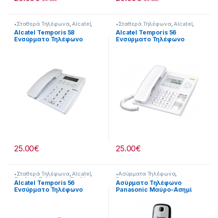
•Σταθερά Τηλέφωνα
,
Alcatel
,
•Σταθερά Τηλέφωνα
,
Alcatel
,
Σταθερά Τηλέφωνα
Σταθερά Τηλέφωνα
,
Σταθέρη
Alcatel Temporis 58
Alcatel Temporis 56
Τηλεφώνια
Ενσύρματο Τηλέφωνο
Ενσύρματο Τηλέφωνο
Λευκό
Γραφείου Λευκό
25.00
€
25.00
€
•Σταθερά Τηλέφωνα
,
Alcatel
,
•Ασύρματα Τηλέφωνα
,
Σταθερά Τηλέφωνα
,
Σταθέρη
Panasonic
,
Ασύρματα
Alcatel Temporis 56
Ασύρματο Τηλέφωνο
Τηλεφώνια
Τηλέφωνα
Ενσύρματο Τηλέφωνο
Panasonic Μαύρο-Ασημί
Γραφείου Μαύρο.
221325012