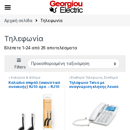
Skip to navigation
Skip to content
Αρχική σελίδα
Τηλεφωνία
Τηλεφωνία
Βλέπετε 1–24 από 26 αποτελέσματα
Filters
• Καλώδια & Φίλτρα
•Σταθερά Τηλέφωνα
,
Σταθερά
Τηλεφώνικα
,
Σταθερά
Τηλέφωνα
,
Σταθέρη Τηλεφώνια
Καλώδιο σπιράλ (ακουστικό
Τηλέφωνο Telco με
Τηλέφωνα
συσκευής) RJ10 αρσ. – RJ10
αναγνώριση κλήσης Λευκό
αρσ. 2.00m., σε μαύρο
221337003
χρώμα.