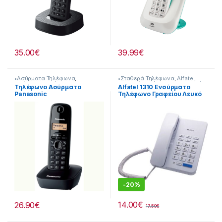
35.00
€
39.99
€
•Ασύρματα Τηλέφωνα
,
•Σταθερά Τηλέφωνα
,
Alfatel
,
Ασύρματα Τηλέφωνα
,
Σταθερά Τηλέφωνα
,
Τηλεφωνία
Τηλέφωνο Ασύρματο
Alfatel 1310 Ενσύρματο
Τηλεφωνία
Panasonic
Τηλέφωνο Γραφείου Λευκό
Επαναφορτιζόμενο
[221167056]
-
20%
14.00
€
26.90
€
17.50
€