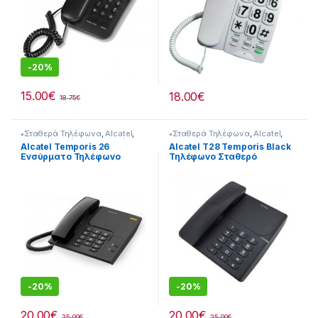
-
20%
15.00
€
18.00
€
18.75
€
•Σταθερά Τηλέφωνα
,
Alcatel
,
•Σταθερά Τηλέφωνα
,
Alcatel
,
Σταθερά Τηλέφωνα
,
Σταθέρη
Σταθερά Τηλέφωνα
Alcatel Temporis 26
Alcatel T28 Temporis Black
Τηλεφώνια
Ενσύρματο Τηλέφωνο
Τηλέφωνο Σταθερό
Γραφείου Μαύρο
-
20%
-
20%
20.00
€
20.00
€
25.00
€
25.00
€