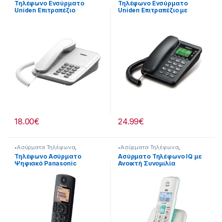
Τηλέφωνο Ενσύρματο
Τηλέφωνο Ενσύρματο
Uniden Επιτραπέζιο
Uniden Επιτραπέζιο με
221299011
οθόνη 221299013
18.00
€
24.99
€
•Ασύρματα Τηλέφωνα
,
•Ασύρματα Τηλέφωνα
,
Ασύρματα Τηλέφωνα
,
Ασύρματα Τηλέφωνα
,
Τηλέφωνο Ασύρματο
Ασύρματο Τηλέφωνο IQ με
Τηλεφωνία
Τηλεφωνία
Ψηφιακό Panasonic
Ανοικτή Συνομιλία
221380001
221262006