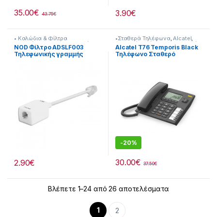
35.00
€
3.90
€
43.75
€
• Καλώδια & Φίλτρα
•Σταθερά Τηλέφωνα
,
Alcatel
,
Τηλεφώνικα
,
Nod
,
Τηλεφωνία
Σταθερά Τηλέφωνα
,
Τηλεφωνία
NOD Φίλτρο ADSLF003
Alcatel T76 Temporis Black
Τηλεφωνικής γραμμής
Τηλέφωνο Σταθερό
-
20%
30.00
€
2.90
€
37.50
€
Βλέπετε 1–24 από 26 αποτελέσματα
1
2