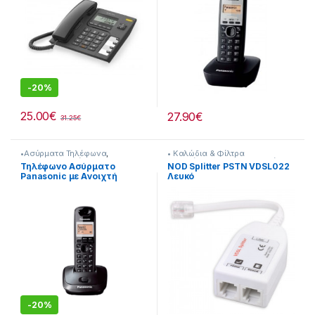
-
20%
25.00
€
27.90
€
31.25
€
•Ασύρματα Τηλέφωνα
,
• Καλώδια & Φίλτρα
Panasonic
,
Ασύρματα
Τηλεφώνικα
,
Nod
,
Τηλεφωνία
Τηλέφωνο Ασύρματο
NOD Splitter PSTN VDSL022
Τηλέφωνα
,
Τηλεφωνία
Panasonic με Aνοιχτή
Λευκό
Aκρόαση 221167049
-
20%