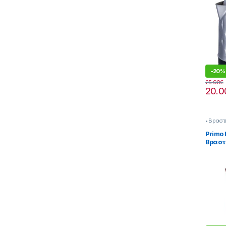
-
20%
25.00
€
20.0
• Βραστ
Primo
Βραστ
Κόκκιν