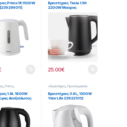
ας Primo 1lt 1500W
Βραστήρας Tesla 1.5lt
[239299011]
2200W Μαύρος
[239358002]
€
25.00
€
ρες
,
Primo
,
• Βραστήρες
,
Προετοιμασία
κευές
,
Προετοιμασία
Πρωινού
ρας 1.8L 1800W
Bραστήρας 0.9L, 1300W
ύρος Ανοξείδωτος
Ydor Life 239221012
υμμένη αντίσταση
016