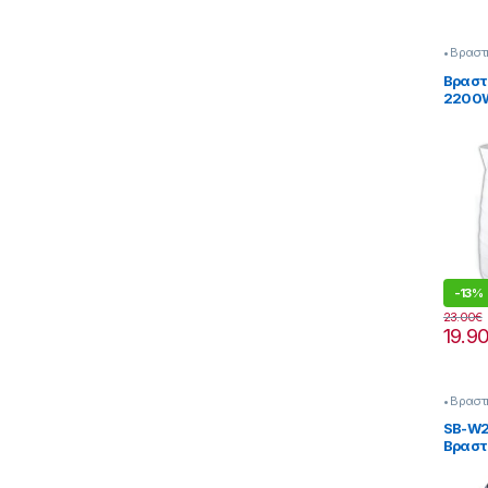
• Βραστ
Πρωινο
Βραστή
2200W
-
13%
23.00
€
19.9
• Βραστ
Πρωινο
SB-W2
Βραστ