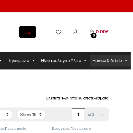
0.00
€
0
Τηλεφωνία
Ηλεκτρολογικό Υλικό
Horeca & Airbnb
Βλέπετε 1–24 από 30 αποτελέσματα
→
of 2
ρες
,
Προετοιμασία
• Βραστήρες
,
Προετοιμασία
Πρωινού