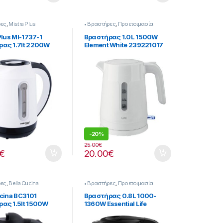
ρες
,
Mistra Plus
• Βραστήρες
,
Προετοιμασία
Πρωινού
Plus ΜΙ-1737-1
Bραστήρας 1.0L 1500W
ας 1.7lt 2200W
Element White 239221017
-
20%
25.00
€
€
20.00
€
ρες
,
Bella Cucina
• Βραστήρες
,
Προετοιμασία
Πρωινού
ucina BC3101
Bραστήρας 0.8L 1000-
ας 1.5lt 1500W
1360W Essential Life
239221018