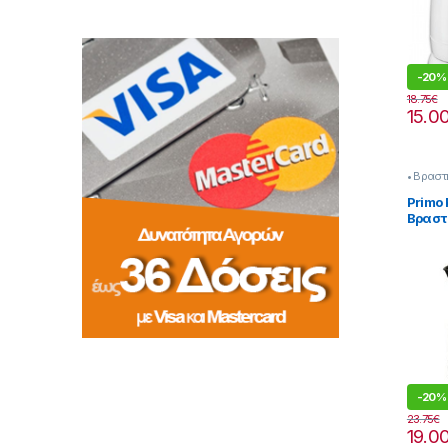
-
20%
18.75
€
15.0
• Βραστ
Primo
Βραστ
Μαύρο
-
20%
23.75
€
19.0