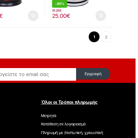
-
20%
31.25
€
€
25.00
€
1
2
Εγγραφή
Όλοι οι Τρόποι πληρωμής
Μετρητά
Κατάθεση σε λογαριασμό
Πληρωμή με (πιστωτική, χρεωστική