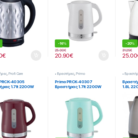
-
16%
-
20%
25.00
€
31.25
€
0
€
20.90
€
25.00
ήρες
,
Profi Care
• Βραστήρες
,
Primo
• Βραστή
 PRCK-40305
Primo PRCK-40307
Βραστήρ
ήρας 1.7lt 2200W
Βραστήρας 1.7lt 2200W
1.8L 2
ος-Inox
Βεραμάν-Inox