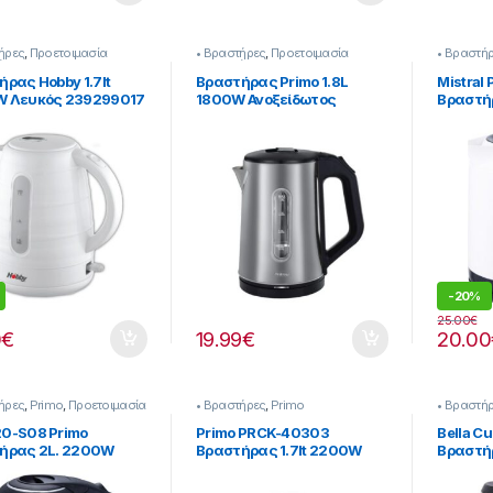
ήρες
,
Προετοιμασία
• Βραστήρες
,
Προετοιμασία
• Βραστή
ύ
Πρωινού
ρας Hobby 1.7lt
Βραστήρας Primo 1.8L
Mistral 
 Λευκός 239299017
1800W Ανοξείδωτος
Βραστήρ
[239299019]
-
20%
25.00
€
0
€
19.99
€
20.00
ήρες
,
Primo
,
Προετοιμασία
• Βραστήρες
,
Primo
• Βραστή
ύ
0-S08 Primo
Primo PRCK-40303
Bella C
ήρας 2L. 2200W
Βραστήρας 1.7lt 2200W
Βραστήρ
Λευκός
Inox