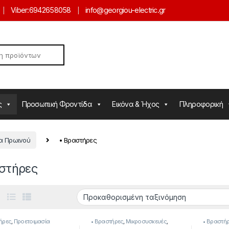
Viber:
6942658058
info@georgiou-electric.gr
ς
Προσωπική Φροντίδα
Εικόνα & Ήχος
Πληροφορική
ία Πρωινού
• Βραστήρες
στήρες
ήρες
,
Προετοιμασία
• Βραστήρες
,
Μικροσυσκευές
,
• Βραστή
ύ
Προετοιμασία Πρωινού
Πρωινού