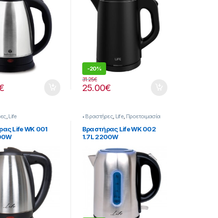
-
20%
31.25
€
€
25.00
€
ρες
,
Life
• Βραστήρες
,
Life
,
Προετοιμασία
Πρωινού
ας Life WK 001
Βραστήρας Life WK 002
200W
1.7L 2200W