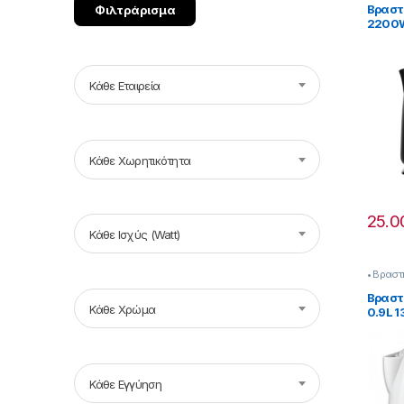
Βραστή
Φιλτράρισμα
2200W
Κάθε Εταιρεία
Κάθε Χωρητικότητα
25.0
Κάθε Ισχύς (Watt)
• Βραστ
Βραστ
Κάθε Χρώμα
0.9L 
Κάθε Εγγύηση