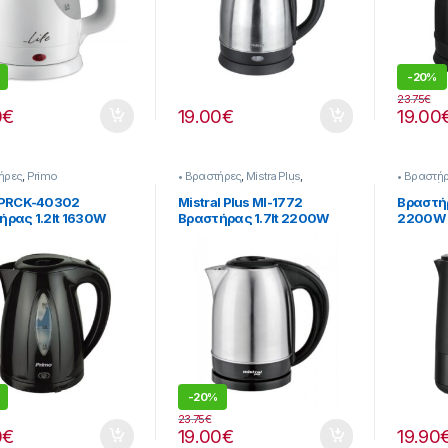
-
20%
23.75
€
0
€
19.00
€
19.00
ήρες
,
Primo
• Βραστήρες
,
Mistra Plus
,
• Βραστή
Προετοιμασία Πρωινού
Πρωινού
 PRCK-40302
Mistral Plus ΜΙ-1772
Βραστήρ
ήρας 1.2lt 1630W
Βραστήρας 1.7lt 2200W
2200W
ς.
[23929
-
20%
23.75
€
0
€
19.00
€
19.90