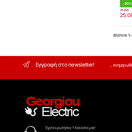
-
20%
31.25
€
25.0
Βλέπετε 1
Εγγραφή στο newsletter!
... ενημερωθ
Έχετε ερωτήσεις ? Καλέστε μας!