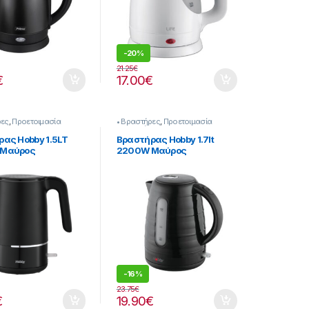
-
20%
21.25
€
€
17.00
€
ρες
,
Προετοιμασία
• Βραστήρες
,
Προετοιμασία
Πρωινού
ας Hobby 1.5LT
Βραστήρας Hobby 1.7lt
 Mαύρος
2200W Μαύρος
9020]
239299018
-
16%
23.75
€
€
19.90
€