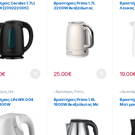
ρας Cecotec 1.7Lt
Βραστήρας Primo 1.7L
Βραστήρ
 [239222005]
2200W Ανοξείδωτος
Λευκός 
Ιβουάρ [239299021]
0
€
25.00
€
19.00
ήρες
,
Life
• Βραστήρες
,
Primo
,
• Βραστή
Μικροσυσκευές
,
Προετοιμασία
Μικροσυσ
Πρωινού
Πρωινού
ήρας Life WK 004
Βραστήρας Primo 1.8L
Βραστή
1300W
1800W Ανοξείδωτος Με
Ματ μα
Καλυμμένη Αντίσταση
Με Καλ
[239299015]
239299