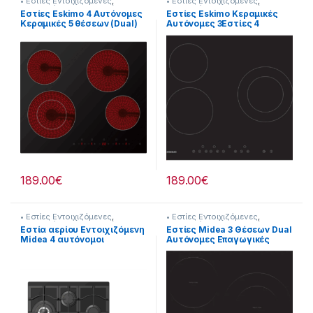
• Εστίες Εντοιχιζόμενες
,
• Εστίες Εντοιχιζόμενες
,
Εντοιχιζόμενες Συσκευές
Εντοιχιζόμενες Συσκευές
Εστίες Eskimo 4 Αυτόνομες
Εστίες Eskimo Κεραμικές
Κεραμικές 5 θέσεων (Dual)
Αυτόνομες 3Εστίες 4
905182039
θέσεων (Dual)Touch Control
Panel 905182034
189.00
€
189.00
€
• Εστίες Εντοιχιζόμενες
,
• Εστίες Εντοιχιζόμενες
,
Εντοιχιζόμενες Συσκευές
Εντοιχιζόμενες Συσκευές
Εστία αερίου Εντοιχιζόμενη
Εστίες Midea 3 Θέσεων Dual
Midea 4 αυτόνομοι
Αυτόνομες Επαγωγικές
καυστήρες (Υ x Π x
905182045
Β):10.1x60x51cm
[905182048]