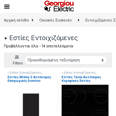
Skip to navigation
Skip to content
Αρχική σελίδα
Οικιακέs Συσκευέs
Εντοιχιζόμενες 
• Εστίες Εντοιχιζόμενες
Προβάλλονται όλα - 14 αποτελέσματα
Filters
• Εστίες Εντοιχιζόμενες
,
• Εστίες Εντοιχιζόμενες
,
Εντοιχιζόμενες Συσκευές
Εντοιχιζόμενες Συσκευές
Εστίες Midea 2 Αυτόνομες
Εστίες Tesla Αυτόνομες
Επαγωγικές Domino
Κεραμικές Εστίες
905182044
[905358004]