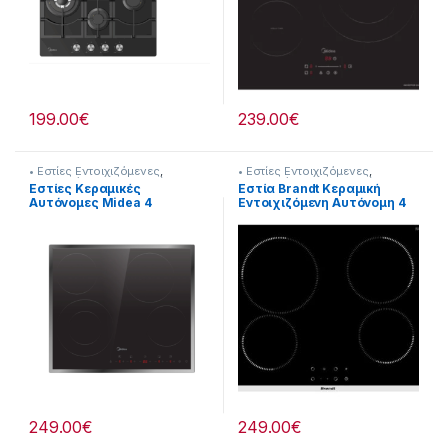
199.00
€
239.00
€
• Εστίες Εντοιχιζόμενες
,
• Εστίες Εντοιχιζόμενες
,
Εντοιχιζόμενες Συσκευές
Εντοιχιζόμενες Συσκευές
Εστίες Κεραμικές
Εστία Brandt Κεραμική
Αυτόνομες Midea 4
Εντοιχιζόμενη Αυτόνομη 4
Θέσεων-1 Διπλή (Υ x Π x
ζωνών Radiant 905269002
Β)cm: 5,1 x 52 x 59cm
[905182058] [
249.00
€
249.00
€