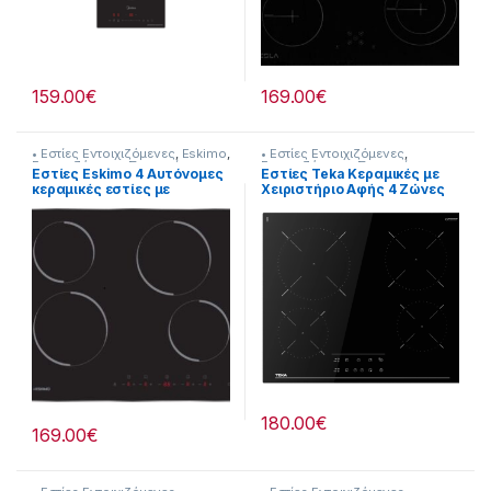
159.00
€
169.00
€
• Εστίες Εντοιχιζόμενες
,
Eskimo
,
• Εστίες Εντοιχιζόμενες
,
Εντοιχιζόμενες Συσκευές
Εντοιχιζόμενες Συσκευές
Εστίες Eskimo 4 Αυτόνομες
Εστίες Teka Kεραμικές με
κεραμικές εστίες με
Χειριστήριο Αφής 4 Ζώνες
αλουμινένιο πλαίσιο
Μαγειρέματος 905195057
905132085
180.00
€
169.00
€