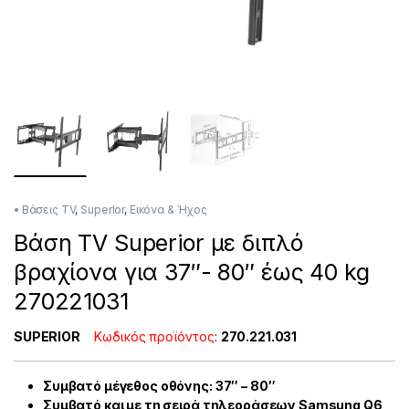
• Βάσεις TV
,
SuperIor
,
Εικόνα & Ήχος
Βάση TV Superior με διπλό
βραχίονα για 37″- 80″ έως 40 kg
270221031
SUPERIOR
Κωδικός προϊόντος
:
270.221.031
Συμβατό μέγεθος οθόνης: 37″ – 80″
Συμβατό και με τη σειρά τηλεοράσεων Samsung Q6