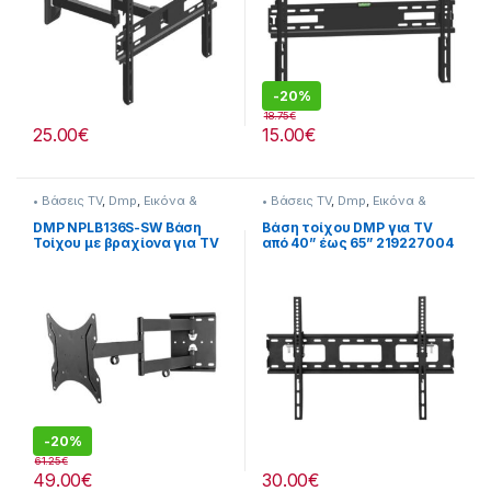
-
20%
18.75
€
25.00
€
15.00
€
• Βάσεις TV
,
Dmp
,
Εικόνα &
• Βάσεις TV
,
Dmp
,
Εικόνα &
Ήχος
Ήχος
DMP NPLB136S-SW Βάση
Βάση τοίχου DMP για TV
Τοίχου με βραχίονα για TV
από 40” έως 65” 219227004
από 32″ έως 55″
-
20%
61.25
€
49.00
€
30.00
€