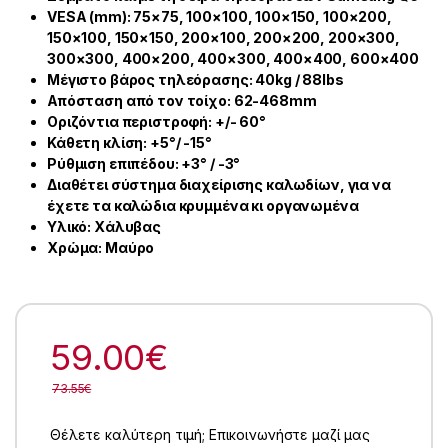
VESA (mm): 75×75, 100×100, 100×150, 100×200,
150×100, 150×150, 200×100, 200×200, 200×300,
300×300, 400×200, 400×300, 400×400, 600×400
Μέγιστο βάρος τηλεόρασης: 40kg / 88lbs
Απόσταση από τον τοίχο: 62-468mm
Οριζόντια περιστροφή: +/- 60°
Κάθετη κλίση: +5°/ -15°
Ρύθμιση επιπέδου: +3° / -3°
Διαθέτει σύστημα διαχείρισης καλωδίων, για να
έχετε τα καλώδια κρυμμένα κι οργανωμένα
Υλικό: Χάλυβας
Χρώμα: Μαύρο
59.00
€
73.55
€
Θέλετε καλύτερη τιμή; Επικοινωνήστε μαζί μας