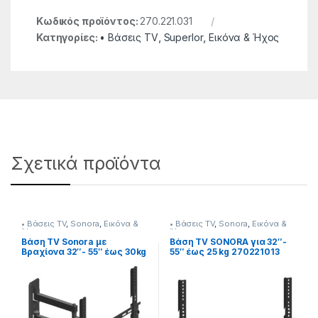
Κωδικός προϊόντος:
270.221.031
Κατηγορίες:
• Βάσεις TV
,
SuperIor
,
Εικόνα & Ήχος
Σχετικά προϊόντα
• Βάσεις TV
,
Sonora
,
Εικόνα &
• Βάσεις TV
,
Sonora
,
Εικόνα &
Ήχος
Ήχος
Βάση TV Sonora με
Βάση TV SONORA για 32″-
Βραχίονα 32″- 55″ έως 30kg
55″ έως 25 kg 270221013
270221014