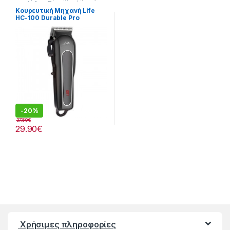
τον Ανδρα
,
Προσωπική
Φροντίδα
Κουρευτική Μηχανή Life
HC-100 Durable Pro
-
20%
37.50
€
29.90
€
Χρήσιμες πληροφορίες