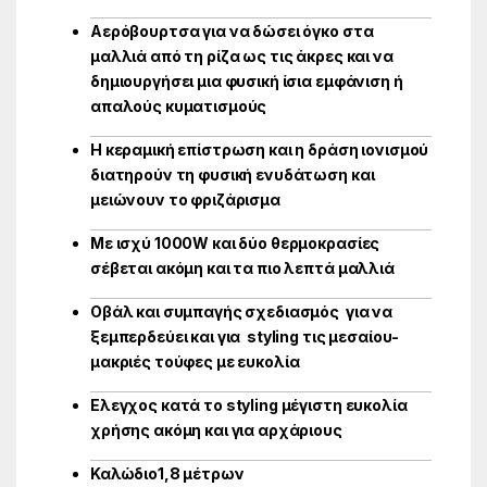
Αερόβουρτσα για να δώσει όγκο στα
μαλλιά από τη ρίζα ως τις άκρες και να
δημιουργήσει μια φυσική ίσια εμφάνιση ή
απαλούς κυματισμούς
Η κεραμική επίστρωση και η δράση ιονισμού
διατηρούν τη φυσική ενυδάτωση και
μειώνουν το φριζάρισμα
Με ισχύ 1000W και δύο θερμοκρασίες
σέβεται ακόμη και τα πιο λεπτά μαλλιά
Οβάλ και συμπαγής σχεδιασμός για να
ξεμπερδεύει και για styling τις μεσαίου-
μακριές τούφες με ευκολία
Ελεγχος κατά το styling μέγιστη ευκολία
χρήσης ακόμη και για αρχάριους
Καλώδιο1,8 μέτρων