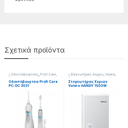
Σχετικά προϊόντα
• Οδοντόβουρτσες
,
Profi Care
,
• Στεγνωτήρας Χεριών
,
Valera
,
Προσωπική Φροντίδα
,
Υγεία-
Προσωπική Φροντίδα
,
Υγεία-
Ευεξία
Ευεξία
Οδοντόβουρτσα Profi Care
Στεγνωτήρας Χεριών
PC-DC 3031
Valera HANDY 1500W