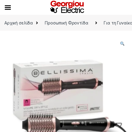
Skip to navigation
Skip to content
Αρχική σελίδα
Προσωπική Φροντίδα
Για τη Γυναίκ