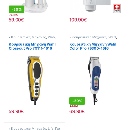
-
20%
73.75
€
59.00
€
109.90
€
• Κουρευτικές Μηχανές
,
Wahl
,
• Κουρευτικές Μηχανές
,
Wahl
,
Για τον Ανδρα
,
Προσωπική
Για τον Ανδρα
,
Προσωπική
Φροντίδα
Φροντίδα
Κουρευτική Μηχανή Wahl
Κουρευτική Μηχανή Wahl
Closecut Pro 79111-1616
Color Pro 79300-1616
(30268)
(30016)
-
20%
87.50
€
59.90
€
69.90
€
• Κουρευτικές Μηχανές
,
Life
,
Για