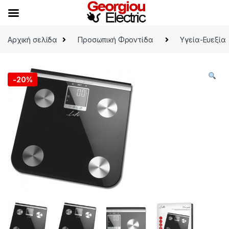
Skip to navigation
Skip to content
Αρχική σελίδα
Προσωπική Φροντίδα
Υγεία-Ευεξία
-
20%