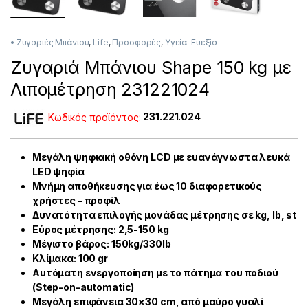
• Ζυγαριές Μπάνιου
,
Life
,
Προσφορές
,
Υγεία-Ευεξία
Ζυγαριά Μπάνιου Shape 150 kg με
Λιπομέτρηση 231221024
Κωδικός προϊόντος:
231.221.024
Μεγάλη ψηφιακή οθόνη LCD με ευανάγνωστα λευκά
LED ψηφία
Μνήμη αποθήκευσης για έως 10 διαφορετικούς
χρήστες – προφίλ
Δυνατότητα επιλογής μονάδας μέτρησης σε kg, lb, st
Εύρος μέτρησης: 2,5-150 kg
Μέγιστο βάρος: 150kg/330lb
Κλίμακα: 100 gr
Αυτόματη ενεργοποίηση με το πάτημα του ποδιού
(Step-on-automatic)
Μεγάλη επιφάνεια 30×30 cm, από μαύρο γυαλί