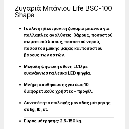
Ζυγαριά Μπάνιου Life BSC-100
Shape
Γυάλινη ηλεκτρονική ζυγαριά μπάνιου για
πολλαπλές αναλύσεις: βάρους, ποσοστού
σωματικού λίπους, ποσοστού νερού,
ποσοστού μυϊκής μάζας και ποσοστού
βάρους των οστών.
Μεγάλη ψηφιακή οθόνη LCD με
ευανάγνωστα λευκά LED ψηφία.
Μνήμη αποθήκευσης για έως 10
διαφορετικούς χρήστες – προφίλ.
Δυνατότητα επιλογής μονάδας μέτρησης
σε kg, lb, st.
Εύρος μέτρησης: 2,5-150 kg.