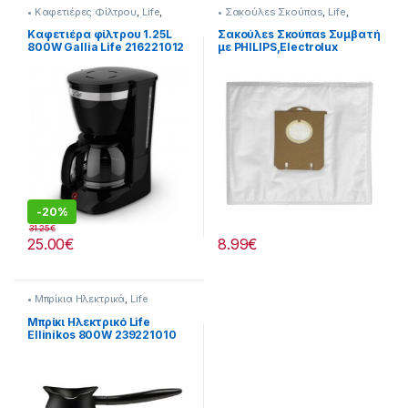
• Καφετιέρες Φίλτρου
,
Life
,
• Σακούλεs Σκούπαs
,
Life
,
Προετοιμασία Πρωινού
Σκούπισμα & Καθάρισμα
Καφετιέρα φίλτρου 1.25L
Σακούλεs Σκούπαs Συμβατή
800W Gallia Life 216221012
με PHILIPS,Electrolux
232221027
-
20%
31.25
€
25.00
€
8.99
€
• Μπρίκια Hλεκτρικά
,
Life
Μπρίκι Hλεκτρικό Life
Ellinikos 800W 239221010