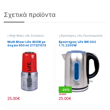
Σχετικά προϊόντα
• Multi Mixer
,
Life
,
Συσκευές
• Βραστήρες
,
Life
,
Προετοιμασία
Κουζίνας
Πρωινού
Multi Mixer Life 400W με
Βραστήρας Life WK 002
δοχείο 500 ml 217221013
1.7L 2200W
-
20%
31.25
€
25.00
€
25.00
€