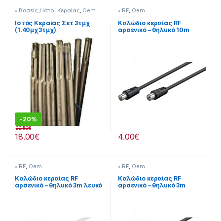
• Βασείς / Ιστοί Κεραίας
,
Oem
• RF
,
Oem
Ιστός Κεραίας Σετ 3τμχ
Καλώδιο κεραίας RF
(1.40μχ3τμχ)
αρσενικό – θηλυκό 10m
μαύρο Oem
-
20%
22.50
€
18.00
€
4.00
€
• RF
,
Oem
• RF
,
Oem
Καλώδιο κεραίας RF
Καλώδιο κεραίας RF
αρσενικό – θηλυκό 3m λευκό
αρσενικό – θηλυκό 3m
Oem.
μαύρο Oem.