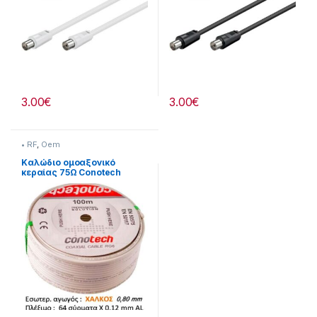
3.00
€
3.00
€
• RF
,
Oem
Καλώδιο ομοαξονικό
κεραίας 75Ω Conotech
NS50TRI (Διατίθεται
ανά:1m)