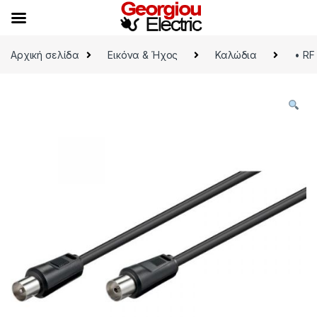
Skip to navigation
Skip to content
Αρχική σελίδα
Εικόνα & Ήχος
Καλώδια
• RF