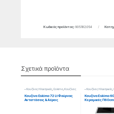
Κωδικός προϊόντος:
905.182.054
Κατηγ
Σχετικά προϊόντα
• Κουζίνες Ηλεκτρικές
,
Eskimo
,
Κουζίνες
• Κουζίνες Ηλεκτρικές
,
& Φούρνοι
Φούρνοι
Κουζίνα Eskimo 72 Lt Φούρνος
Κουζίνα Eskimo 60l
Αντιστάσεις & Αέρας
Κεραμικές Π60cm
905182004