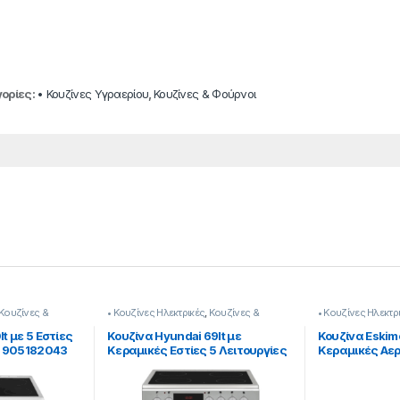
ορίες:
• Κουζίνες Υγραερίου
,
Κουζίνες & Φούρνοι
Κουζίνες &
• Κουζίνες Ηλεκτρικές
,
Κουζίνες &
• Κουζίνες Ηλεκτρ
Φούρνοι
,
Οικιακέs Συσκευέs
Φούρνοι
t με 5 Εστίες
Κουζίνα Hyundai 69lt με
Κουζίνα Eskim
 905182043
Κεραμικές Εστίες 5 Λειτουργίες
Κεραμικές Αε
Κλάση Α [905381006]
72Lt 9051820