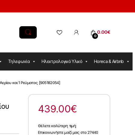
0.00
€
0
Τηλεφωνία
Ηλεκτρολογικό Υλικό
Horeca & Airbnb
 Αερίου και 1 Ρεύματος [905182054]
ίου
439.00
€
Θέλετε καλύτερη τιμή;
Επικοινωνήστε μαζί μας στο 27440