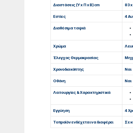
Διαστάσεις (Υ x Π x Β) cm
83 x
Εστίες
4 Αυ
Διαθέσιμα ταψιά
Χρώμα
Λευ
Έλεγχος Θερμοκρασίας
Μηχ
Χρονοδιακόπτης
Ναι
Οθόνη
Ναι
Λειτουργίες & Χαρακτηριστικά
Εγγύηση
4 Χρ
Το προϊόν ενδέχεται να διαφέρει
Σε 