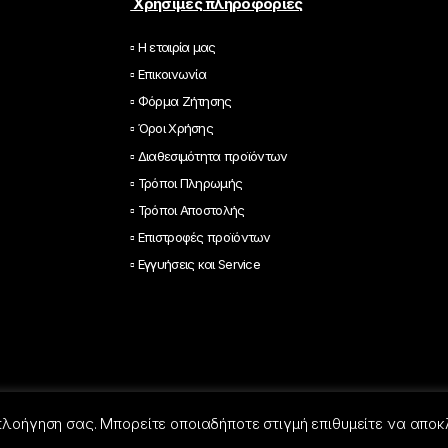
*
Χρήσιμες πληροφορίες
▫ Η εταιρία μας
▫ Επικοινωνία
▫ Φόρμα Ζήτησης
▫ Όροι Χρήσης
▫ Διαθεσιμότητα προϊόντων
▫ Τρόποι Πληρωμής
▫ Τρόποι Αποστολής
▫ Επιστροφές προϊόντων
▫ Εγγυήσεις και Service
 πλοήγηση σας. Μπορείτε οποιαδήποτε στιγμή επιθυμείτε να αποκ