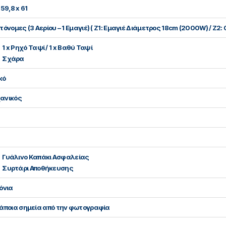
 59,8 x 61
τόνομες (3 Αερίου – 1 Εμαγιέ) ( Ζ1: Εμαγιέ Διάμετρος 18cm (2000W) / Ζ2: 
1 x Ρηχό Ταψί / 1 x Βαθύ Ταψί
Σχάρα
κό
ανικός
Γυάλινο Καπάκι Ασφαλείας
Συρτάρι Αποθήκευσης
όνια
κάποια σημεία από την φωτογραφία