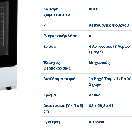
Καθαρή
80Lt
χωρητικότητα
7
Λειτουργίες Φούρνου
Ενεργειακή κλάση
A
Εστίες
4 Αυτόνομες (3 Αερίου –
Εμαγιέ)
Έλεγχος
Μηχανικός
Θερμοκρασίας
Διαθέσιμα ταψιά
1 x Ρηχό Ταψί / 1 x Βαθ
Σχάρα
Χρώμα
Λευκό
Διαστάσεις (Υ x Π x Β)
83 x 59,8 x 61
cm
Εγγύηση
4 Χρόνια