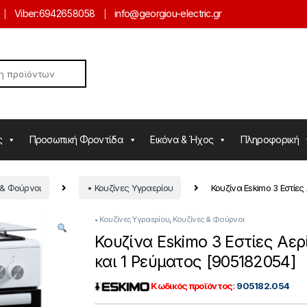
Viber:
6942658058
info@georgiou-electric.gr
ς
Προσωπική Φροντίδα
Εικόνα & Ήχος
Πληροφορική
 & Φούρνοι
• Κουζίνες Υγραερίου
Κουζίνα Eskimo 3 Εστίες
• Κουζίνες Υγραερίου
,
Κουζίνες & Φούρνοι
Κουζίνα Eskimo 3 Εστίες Αερ
και 1 Ρεύματος [905182054]
Κωδικός προϊόντος
:
905182.054