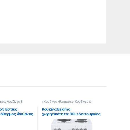
ικές
,
Κουζίνες &
• Κουζίνες Ηλεκτρικές
,
Κουζίνες &
Φούρνοι
o 5 Εστίες
Κουζίνα Eskimo
ρόθερμος Φούρνος
χωρητικότητα:80Lt Λειτουργίες
32
Φούρνου: 7 κλάση: A
[905182053]