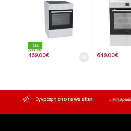
-
26%
630.00
€
469.00
€
649.00
€
Εγγραφή στο newsletter!
... ενημερωθ