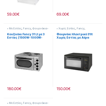
59.00
€
69.00
€
• Με Εστίες
,
Fancy
,
Φουρνάκια-
• Χωρίς Εστίες
,
Fancy
,
Κουζινάκια
Φουρνάκια-Κουζινάκια
Κουζινάκι Fancy 31 Lt με 3
Φουρνάκι Ηλεκτρικό 31lt
Εστίες (1500W-1000W-
Χωρίς Εστίες με Αέρα
450W) Inox 255273001
Μαύρο 255324019
180.00
€
150.00
€
• Με Εστίες
,
Fancy
,
Φουρνάκια-
Κουζινάκια