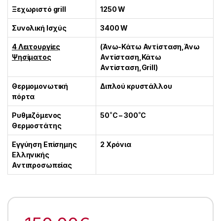
Ξεχωριστό grill
1250 W
Συνολική Ισχύς
3400 W
4 Λειτουργίες
(Άνω-Κάτω Αντίσταση,Άνω
Ψησίματος
Αντίσταση,Κάτω
Αντίσταση,Grill)
Θερμομονωτική
Διπλού κρυστάλλου
πόρτα
Ρυθμιζόμενος
50˚C – 300˚C
Θερμοστάτης
Εγγύηση Επίσημης
2 Χρόνια
Ελληνικής
Αντιπροσωπείας