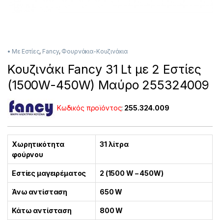
• Με Εστίες
,
Fancy
,
Φουρνάκια-Κουζινάκια
Κουζινάκι Fancy 31 Lt με 2 Εστίες
(1500W-450W) Μαύρο 255324009
Κωδικός προϊόντος
:
255.324.009
Χωρητικότητα
31 λίτρα
φούρνου
Εστίες μαγειρέματος
2 (1500 W – 450W)
Άνω αντίσταση
650 W
Κάτω αντίσταση
800 W