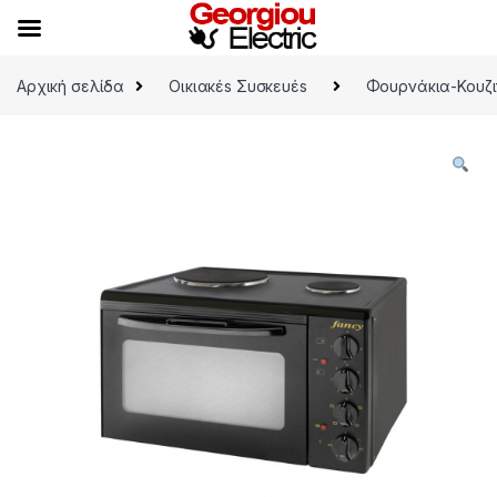
Skip to navigation
Skip to content
Αρχική σελίδα
Οικιακέs Συσκευέs
Φουρνάκια-Κουζι