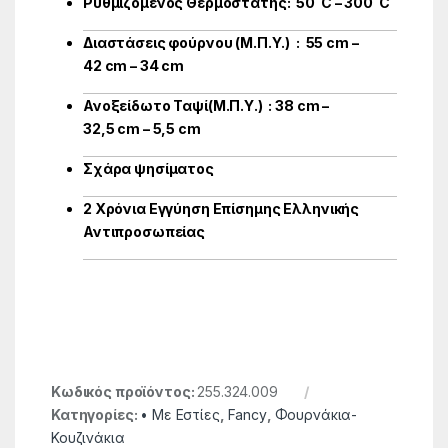
Ρυθμιζόμενος Θερμοστάτης: 50˚C – 300˚C
Διαστάσεις φούρνου (Μ.Π.Υ.) : 55 cm –
42 cm – 34 cm
Ανοξείδωτο Ταψί(Μ.Π.Υ.) : 38 cm –
32,5 cm – 5,5 cm
Σχάρα ψησίματος
2 Χρόνια Εγγύηση Επίσημης Ελληνικής
Αντιπροσωπείας
Κωδικός προϊόντος:
255.324.009
Κατηγορίες:
• Με Εστίες
,
Fancy
,
Φουρνάκια-
Κουζινάκια