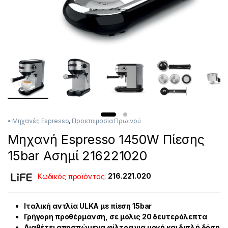
• Μηχανές Espresso
,
Προετοιμασία Πρωινού
Μηχανή Espresso 1450W Πίεσης
15bar Ασημί 216221020
Κωδικός προϊόντος
:
216.221.020
Ιταλική αντλία ULKA με πίεση 15bar
Γρήγορη προθέρμανση, σε μόλις 20 δευτερόλεπτα
Διαθέτει αποσπώμενα φίλτρα για μονή και διπλή δόση