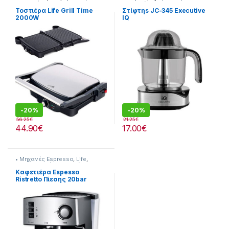
Πρωινού
Πρωινού
Τοστιέρα Life Grill Time
Στίφτηs JC-345 Executive
2000W
IQ
-
20%
-
20%
56.25
€
21.25
€
44.90
€
17.00
€
• Μηχανές Espresso
,
Life
,
Προετοιμασία Πρωινού
Καφετιέρα Espesso
Ristretto Πίεσης 20bar
216221016