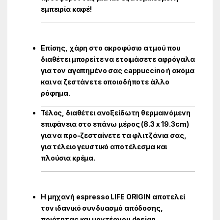
εμπειρία καφέ!
Επίσης, χάρη στο ακροφύσιο ατμού που
διαθέτει μπορείτε να ετοιμάσετε αφρόγαλα
για τον αγαπημένο σας cappuccino ή ακόμα
και να ζεστάνετε οποιοδήποτε άλλο
ρόφημα.
Τέλος, διαθέτει ανοξείδωτη θερμαινόμενη
επιφάνεια στο επάνω μέρος (8.3 x 19.3cm)
για να προ-ζεσταίνετε τα φλιτζάνια σας,
για τέλειο γευστικό αποτέλεσμα και
πλούσια κρέμα.
Η μηχανή espresso LIFE ORIGIN αποτελεί
τον ιδανικό συνδυασμό απόδοσης,
ποιότητας και μοντέρνου design,