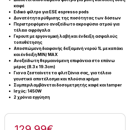
καφέ
Ειδικό φίλτρο για ESE espresso pods
Δυνατότητα ρύθμισης της ποσότητας των δόσεων
Περιστρεφόμενο ανοξείδωτο ακροφύσιο ατμού για
τέλειο αφρόγαλα
Γκρουπ με εργονομική λαβή και ένδειξη ασφαλούς
τοποθέτησης
Αποσπώμενη διαφανής δεξαμενή νερού 1L με καπάκι
και ένδειξη MIN/ MAX
Ανοξείδωτη θερμαινόμενη επιφάνεια στο επάνω
μέρος (8.3 x 19.3cm)
Για να ζεσταίνετε τα φλιτζάνια σας, για τέλειο
γευστικό αποτέλεσμα και πλούσια κρέμα
Συμπεριλαμβάνεται δοσομετρητής καφέ και tamper
Ισχύς: 1450W
2 χρόνια εγγύηση
129.99
€