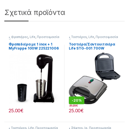
Σχετικά προϊόντα
• Φραπιέρες
,
Life
,
Προετοιμασία
• Τοστιέρεs
,
Life
,
Προετοιμασία
Πρωινού
Πρωινού
Φραπεδιέρα με 1 inox + 1
Τοστιέρα/Σαντουιτσιέρα
MyFrappe 100W 225221006
Life STG-001 700W
-
20%
31.25
€
25.00
€
25.00
€
• Τοστιέρεs
,
Life
,
Προετοιμασία
• Στίφτεs
,
Iq
,
Προετοιμασία