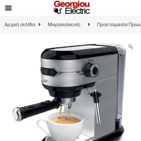
Skip to navigation
Skip to content
Αρχική σελίδα
Μικροσυσκευές
Προετοιμασία Πρωι