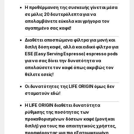
Η προθέρμανση της συσκευής γίνεται μέσα
σε μόλις 20 δευτερόλεπτα για να
απολαμβάνετε εύκολα και γρήγορα τον
αγαπημένο σας καφέ!
Διαθέτει αποσπώμενα φίλτρα για μονή και
διπλή δόση καφέ, αλλά και ειδικό φίλτρο για
ESE (Easy Serving Espresso) espresso pods
για να σας δίνει την δυνατότητα να
απολαύσετε τον καφέ όπως ακριβώς τον
θέλετε εσείς!
Οι δυνατότητες της LIFE ORIGIN όμως δεν
σταματούν εδώ!
Η LIFE ORIGIN διαθέτει δυνατότητα
ρύθμισης της ποσότητας των
προκαθορισμένων δόσεων καφέ (μονή και
διπλή) για τους πιο απαιτητικούς χρήστες,
προσφέροντας μια πιο εξατομικευμένη