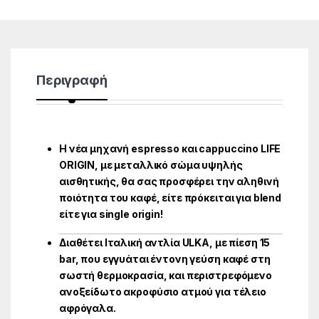
Περιγραφή
Η νέα μηχανή espresso και cappuccino LIFE
ORIGIN, με μεταλλικό σώμα υψηλής
αισθητικής, θα σας προσφέρει την αληθινή
ποιότητα του καφέ, είτε πρόκειται για blend
είτε για single origin!
Διαθέτει Ιταλική αντλία ULKA, με πίεση 15
bar, που εγγυάται έντονη γεύση καφέ στη
σωστή θερμοκρασία, και περιστρεφόμενο
ανοξείδωτο ακροφύσιο ατμού για τέλειο
αφρόγαλα.