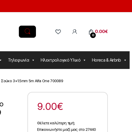
0.00
€
0
Τηλεφωνία
Ηλεκτρολογικό Υλικό
Horeca & Airbnb
Σούκο 3×1.5mm 5m Alfa One 700089
ο
9.00
€
9
Θέλετε καλύτερη τιμή;
Επικοινωνήστε μαζί μας στο 27440