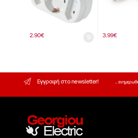
2.90
€
3.99
€
Εγγραφή στο newsletter!
... ενημερωθ