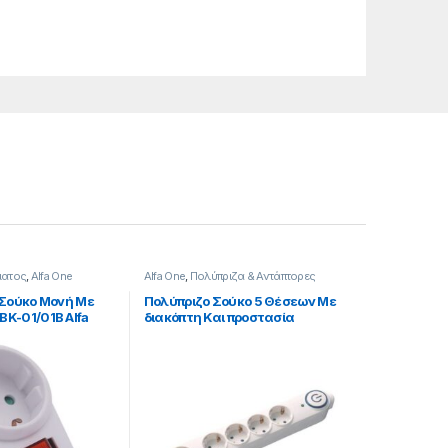
ματος
,
Alfa One
Alfa One
,
Πολύπριζα & Αντάπτορες
 Σούκο Μονή Με
Πολύπριζο Σούκο 5 Θέσεων Με
K-01/01B Alfa
διακόπτη Και προστασία
υπέρτασης 3×1.5mm 1.5m
700103.