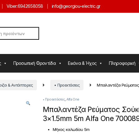
Viber:
6942658058
info@georgiou-electric.gr
ς
Προσωπική Φροντίδα
Εικόνα & Ήχος
Πληροφορική
ιζα & Αντάπτορες
• Προεκτάσεις
Μπαλαντέζα Ρεύματος 
• Προεκτάσεις
,
Alfa One
Μπαλαντέζα Ρεύματος Σούκ
3×1.5mm 5m Alfa One 70008
Mήκος καλωδίου 5m