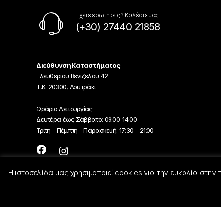
Έχετε ερωτήσεις ? Καλέστε μας!
(+30) 27440 21858
Διεύθυνση Καταστήματος
Ελευθερίου Βενιζέλου 42
Τ.Κ. 20300, Λουτράκι
Ωράριο Λειτουργίας
Δευτέρα έως Σάββατο: 09:00-14:00
Τρίτη - Πέμπτη - Παρασκευή: 17:30 – 21:00
Η ιστοσελίδα μας χρησιμοποιεί cookies για την ευκολία στην
© Georgiou-Electric