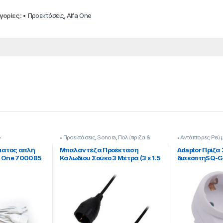
γορίες:
• Προεκτάσεις
,
Alfa One
e
• Προεκτάσεις
,
Sonora
,
Πολύπριζα &
• Αντάπτορες Ρεύ
Αντάπτορες
ματος απλή
Μπαλαντέζα Προέκταση
Adaptor Πρίζα
a One 700085
Καλωδίου Σούκο 3 Μέτρα (3 x 1.5
διακόπτηSQ-GB
mm²) σε Μαύρο Χρώμα
One 700092
[253221019]