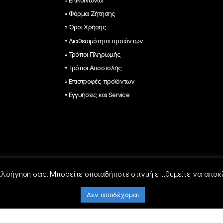
▫ Επικοινωνία
▫ Φόρμα Ζήτησης
▫ Όροι Χρήσης
▫ Διαθεσιμότητα προϊόντων
▫ Τρόποι Πληρωμής
▫ Τρόποι Αποστολής
▫ Επιστροφές προϊόντων
▫ Εγγυήσεις και Service
 πλοήγηση σας. Μπορείτε οποιαδήποτε στιγμή επιθυμείτε να αποκ
Δεν αποδέχομαι