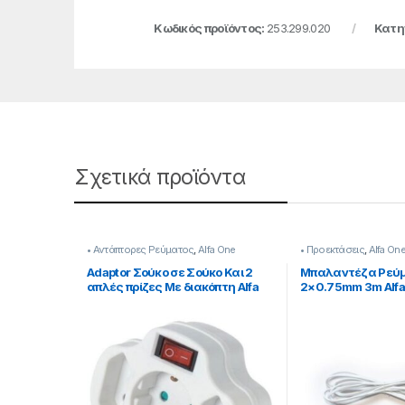
Κωδικός προϊόντος:
253.299.020
Κατη
Σχετικά προϊόντα
• Αντάπτορες Ρεύματος
,
Alfa One
• Προεκτάσεις
,
Alfa On
Adaptor Σούκο σε Σούκο Και 2
Μπαλαντέζα Ρεύ
απλές πρίζες Με διακόπτη Alfa
2×0.75mm 3m Alf
One 700096