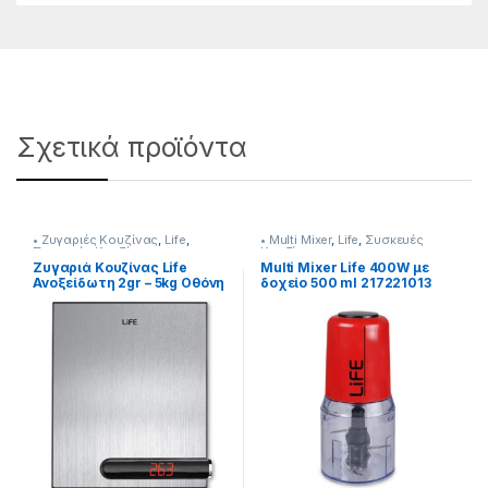
Σχετικά προϊόντα
• Ζυγαριές Κουζίνας
,
Life
,
• Multi Mixer
,
Life
,
Συσκευές
Συσκευές Κουζίνας
Κουζίνας
Ζυγαριά Κουζίνας Life
Multi Mixer Life 400W με
Ανοξείδωτη 2gr – 5kg Οθόνη
δοχείο 500 ml 217221013
LCD 231221019