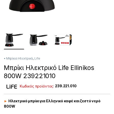
• Μπρίκια Hλεκτρικά
,
Life
Μπρίκι Hλεκτρικό Life Ellinikos
800W 239221010
Κωδικός προϊόντος
:
239.221.010
►
Hλεκτρικό μπρίκι για Ελληνικό καφέ και ζεστό νερό
800W