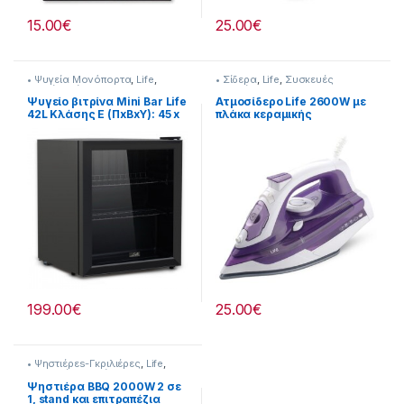
15.00
€
25.00
€
• Ψυγεία Μονόπορτα
,
Life
,
• Σίδερα
,
Life
,
Συσκευές
Ψυγεία-Ψύξη
Σιδερώματος
Ψυγείο βιτρίνα Mini Bar Life
Ατμοσίδερο Life 2600W με
42L Κλάσης E (ΠxΒxΥ): 45 x
πλάκα κεραμικής
44 x 51.5cm 901221006
επίστρωσης 213221009
199.00
€
25.00
€
• Ψηστιέρεs-Γκριλιέρες
,
Life
,
Συσκευές Κουζίνας
Ψηστιέρα BBQ 2000W 2 σε
1, stand και επιτραπέζια