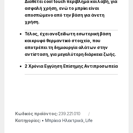
Διαθέτει cool touch περίβλημα και λαβή, για
ασφαλή χρήση, ενώ το μπρίκι είναι
αποσπώμενο από την βάση για άνετη
χρήση.
Τέλος, έχει ανοξείδωτη εσωτερική βάση
και κρυφό θερμαντικό στοιχείο, που
αποτρέπει τη δημιουργία αλάτων στην
αντίσταση, για μεγαλύτερη διάρκεια ζωής.
2 Χρόνια Εγγύηση Επίσημης Αντιπροσωπεία
Κωδικός προϊόντος:
239.221.010
Κατηγορίες:
• Μπρίκια Hλεκτρικά
,
Life