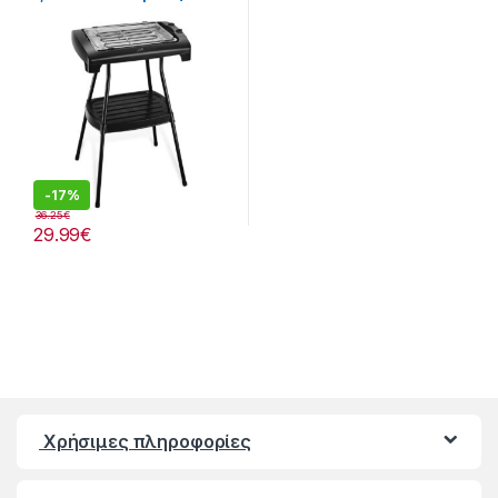
208221009
-
17%
36.25
€
29.99
€
Χρήσιμες πληροφορίες