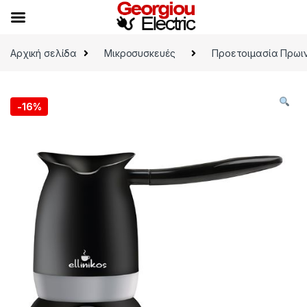
Skip to navigation
Skip to content
Αρχική σελίδα
Μικροσυσκευές
Προετοιμασία Πρωι
-
16%