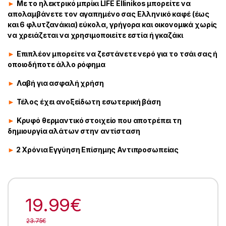
►
Με το ηλεκτρικό μπρίκι LIFE Ellinikos μπορείτε να
απολαμβάνετε τον αγαπημένο σας Ελληνικό καφέ (έως
και 6 φλυτζανάκια) εύκολα, γρήγορα και οικονομικά χωρίς
να χρειάζεται να χρησιμοποιείτε εστία ή γκαζάκι
►
Επιπλέον μπορείτε να ζεστάνετε νερό για το τσάι σας ή
οποιοδήποτε άλλο ρόφημα
►
Λαβή για ασφαλή χρήση
►
Τέλος έχει ανοξείδωτη εσωτερική βάση
►
Κρυφό θερμαντικό στοιχείο που αποτρέπει τη
δημιουργία αλάτων στην αντίσταση
►
2 Χρόνια Εγγύηση Επίσημης Αντιπροσωπείας
19.99
€
23.75
€