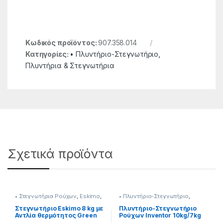
Κωδικός προϊόντος:
907.358.014
Κατηγορίες:
• Πλυντήριο-Στεγνωτήριο
,
Πλυντήρια & Στεγνωτήρια
Σχετικά προϊόντα
• Στεγνωτήρια Ρούχων
,
Eskimo
,
• Πλυντήριο-Στεγνωτήριο
,
Πλυντήρια & Στεγνωτήρια
Inventor
,
Πλυντήρια &
Στεγνωτήρια
Στεγνωτήριο Eskimo 8 kg με
Πλυντήριο-Στεγνωτήριο
Αντλία θερμότητος Green
Ρούχων Inventor 10kg/7kg
Gas 907182026
Ατμού 1500 Στροφές