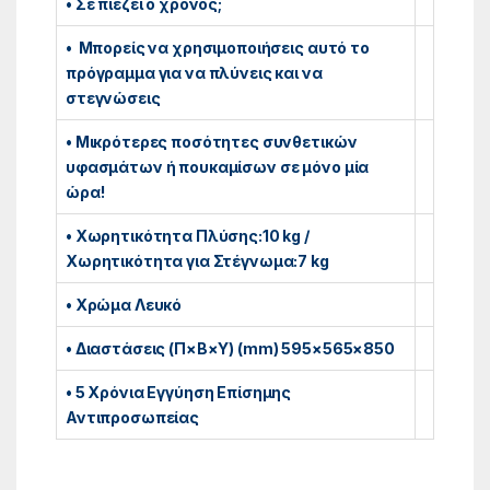
• Σε πιέζει ο χρόνος;
• Μπορείς να χρησιμοποιήσεις αυτό το
πρόγραμμα για να πλύνεις και να
στεγνώσεις
• Μικρότερες ποσότητες συνθετικών
υφασμάτων ή πουκαμίσων σε μόνο μία
ώρα!
• Χωρητικότητα Πλύσης:10 kg /
Χωρητικότητα για Στέγνωμα:7 kg
• Χρώμα Λευκό
• Διαστάσεις (Π×Β×Υ) (mm) 595×565×850
• 5 Χρόνια Εγγύηση Επίσημης
Αντιπροσωπείας