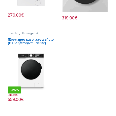
279.00
€
319.00
€
Inventor
,
Πλυντήρια &
Στεγνωτήρια
,
Προσφορές
Πλυντήριο και στεγνωτήριο
(Πλύση/Στέγνωμα10/7)
Προγράμματα:15
907264020
-
25%
745.69
€
559.00
€