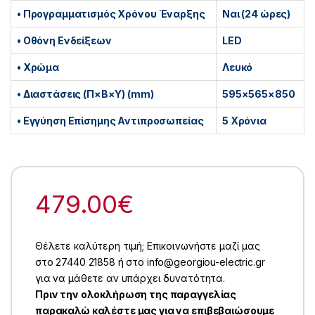
• Προγραμματισμός Χρόνου Έναρξης
Ναι (24 ώρες)
• Oθόνη Ενδείξεων
LED
• Χρώμα
Λευκό
• Διαστάσεις (Π×Β×Υ) (mm)
595×565×850
• Εγγύηση Επίσημης Αντιπροσωπείας
5 Χρόνια
479.00
€
Θέλετε καλύτερη τιμή; Επικοινωνήστε μαζί μας
στο 27440 21858 ή στο info@georgiou-electric.gr
για να μάθετε αν υπάρχει δυνατότητα.
Πριν την ολοκλήρωση της παραγγελίας
παρακαλώ καλέστε μας για να επιβεβαιώσουμε