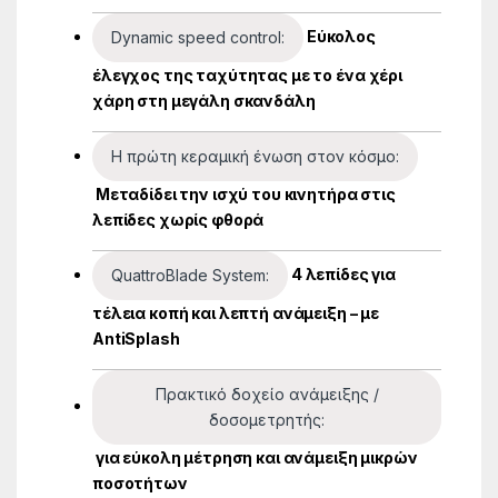
Εύκολος
Dynamic speed control:
έλεγχος της ταχύτητας με το ένα χέρι
χάρη στη μεγάλη σκανδάλη
Η πρώτη κεραμική ένωση στον κόσμο:
Μεταδίδει την ισχύ του κινητήρα στις
λεπίδες χωρίς φθορά
4 λεπίδες για
QuattroBlade System:
τέλεια κοπή και λεπτή ανάμειξη – με
AntiSplash
Πρακτικό δοχείο ανάμειξης /
δοσομετρητής:
για εύκολη μέτρηση και ανάμειξη μικρών
ποσοτήτων