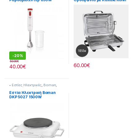
1050W 20832003
-
20%
50.00
€
60.00
€
40.00
€
• Εστίες Ηλεκτρικές
,
Boman
,
Συσκευές Κουζίνας
Εστία Ηλεκτρική Boman
DKP 5027 1500W