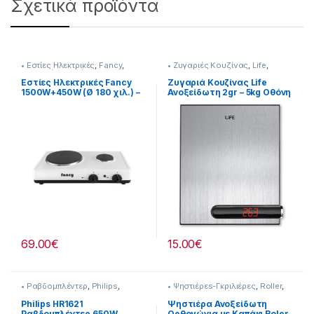
Σχετικά προϊόντα
• Εστίες Ηλεκτρικές
,
Fancy
,
• Ζυγαριές Κουζίνας
,
Life
,
Συσκευές Κουζίνας
Συσκευές Κουζίνας
Εστίες Ηλεκτρικές Fancy
Ζυγαριά Κουζίνας Life
1500W+450W (Ø 180 χιλ.) –
Ανοξείδωτη 2gr – 5kg Οθόνη
(Ø 80 χιλ.) [255324104]
LCD 231221019
69.00
€
15.00
€
• Ραβδομπλέντερ
,
Philips
,
• Ψηστιέρεs-Γκριλιέρες
,
Roller
,
Μικροσυσκευές
,
Συσκευές
Συσκευές Κουζίνας
Κουζίνας
Philips HR1621
Ψηστιέρα Ανοξείδωτη
Ραβδομπλέντερ 650W
Ορθογώνια με Καπάκι Roler