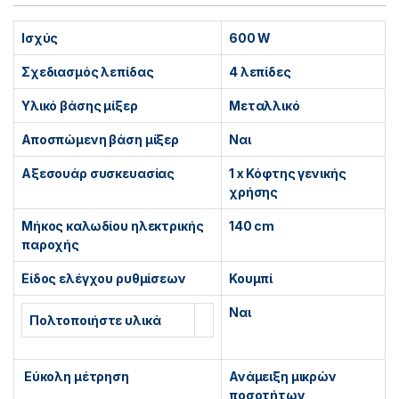
Ισχύς
600 W
Σχεδιασμός λεπίδας
4 λεπίδες
Υλικό βάσης μίξερ
Μεταλλικό
Αποσπώμενη βάση μίξερ
Ναι
Αξεσουάρ συσκευασίας
1 x Κόφτης γενικής
χρήσης
Μήκος καλωδίου ηλεκτρικής
140 cm
παροχής
Είδος ελέγχου ρυθμίσεων
Κουμπί
Ναι
Πολτοποιήστε υλικά
Εύκολη μέτρηση
Ανάμειξη μικρών
ποσοτήτων