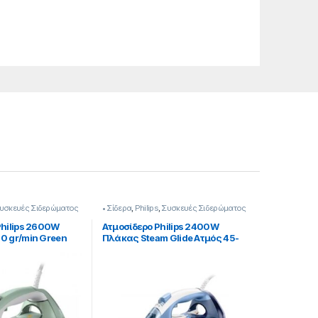
υσκευές Σιδερώματος
• Σίδερα
,
Philips
,
Συσκευές Σιδερώματος
Philips 2600W
Ατμοσίδερο Philips 2400W
0 gr/min Green
Πλάκας Steam Glide Ατμός 45-
180 gr/min 213350001