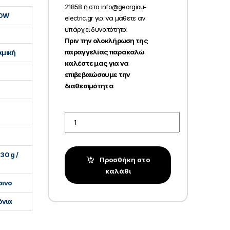
21858 ή στο info@georgiou-
0W
electric.gr για να μάθετε αν
υπάρχει δυνατότητα.
Πριν την ολοκλήρωση της
παραγγελίας παρακαλώ
αμική
καλέστε μας για να
επιβεβαιώσουμε την
διαθεσιμότητα
Quantity
30 g /
Προσθήκη στο
καλάθι
ινο
όνια