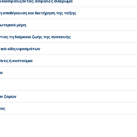
αι διασφαλίζοντας ασφαλές σιδέρωμα
η αποθήκευση και διατήρηση της τάξης
σωτερικά μέρη
ντας τη διάρκεια ζωής της συσκευής
ετικά είδη υφασμάτων
ίνες ή κοστούμια
μα
ων ζαρών
ίας