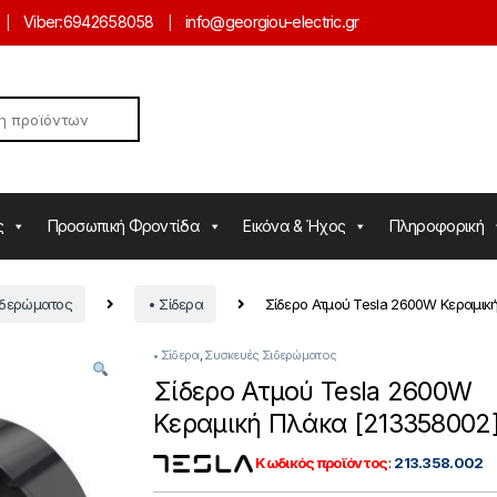
Viber:
6942658058
info@georgiou-electric.gr
ς
Προσωπική Φροντίδα
Εικόνα & Ήχος
Πληροφορική
ιδερώματος
• Σίδερα
Σίδερο Ατμού Tesla 2600W Κεραμικ
• Σίδερα
,
Συσκευές Σιδερώματος
Σίδερο Ατμού Tesla 2600W
Κεραμική Πλάκα [213358002
Κωδικός προϊόντος
:
213.358.002