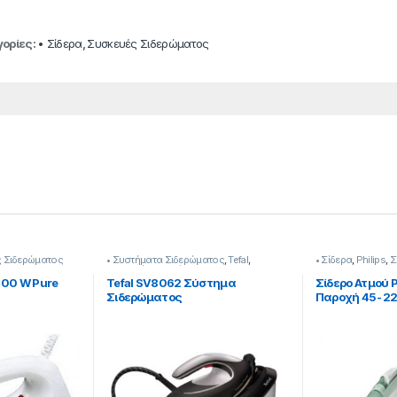
ορίες:
• Σίδερα
,
Συσκευές Σιδερώματος
 Σιδερώματος
• Συστήματα Σιδερώματος
,
Tefal
,
• Σίδερα
,
Philips
,
Σ
Συσκευές Σιδερώματος
1200 W Pure
Tefal SV8062 Σύστημα
Σίδερο Ατμού 
Σιδερώματος
Παροχή 45- 22
213350010