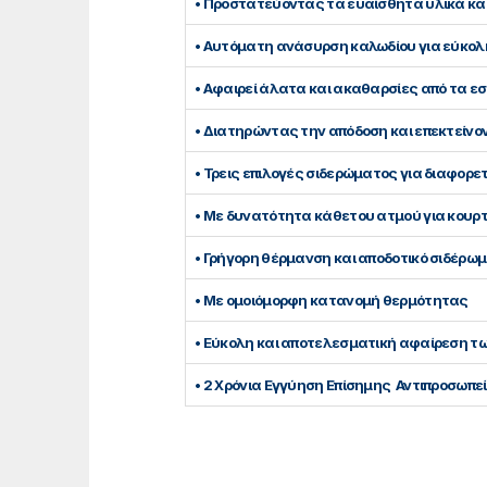
• Προστατεύοντας τα ευαίσθητα υλικά κ
• Αυτόματη ανάσυρση καλωδίου για εύκολ
• Αφαιρεί άλατα και ακαθαρσίες από τα ε
• Διατηρώντας την απόδοση και επεκτείνο
• Τρεις επιλογές σιδερώματος για διαφορ
• Με δυνατότητα κάθετου ατμού για κουρτ
• Γρήγορη θέρμανση και αποδοτικό σιδέρω
• Με ομοιόμορφη κατανομή θερμότητας
• Εύκολη και αποτελεσματική αφαίρεση τ
• 2 Χρόνια Εγγύηση Επίσημης Αντιπροσωπε