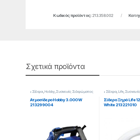
Κωδικός προϊόντος:
213.358.002
Κατηγ
Σχετικά προϊόντα
• Σίδερα
,
Hobby
,
Συσκευές Σιδερώματος
• Σίδερα
,
Life
,
Συσκευές
Ατμοσίδερο Hobby 3.000W
Σίδερο Ξηρό Life 
213299004
White 213221010