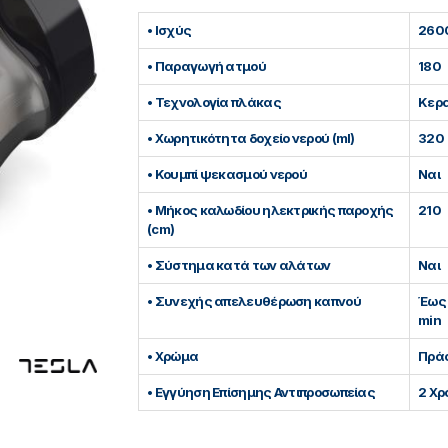
• Ισχύς
260
• Παραγωγή ατμού
180
• Τεχνολογία πλάκας
Κερ
• Χωρητικότητα δοχείο νερού (ml)
320
• Κουμπί ψεκασμού νερού
Ναι
• Μήκος καλωδίου ηλεκτρικής παροχής
210
(cm)
• Σύστημα κατά των αλάτων
Ναι
• Συνεχής απελευθέρωση καπνού
Έως 
min
• Χρώμα
Πράσ
• Εγγύηση Επίσημης Αντιπροσωπείας
2 Χρ