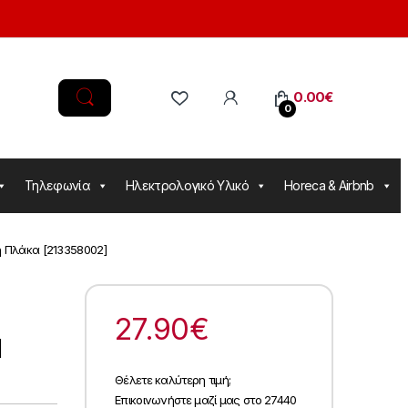
0.00
€
0
Τηλεφωνία
Ηλεκτρολογικό Υλικό
Horeca & Airbnb
ή Πλάκα [213358002]
27.90
€
]
Θέλετε καλύτερη τιμή;
Επικοινωνήστε μαζί μας στο 27440