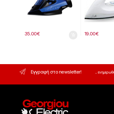
35.00
€
19.00
€
Εγγραφή στο newsletter!
... ενημερωθ