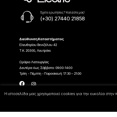
Έχετε ερωτήσεις ? Καλέστε μας!
(+30) 27440 21858
Διεύθυνση Καταστήματος
Ελευθερίου Βενιζέλου 42
Τ.Κ. 20300, Λουτράκι
Ωράριο Λειτουργίας
Δευτέρα έως Σάββατο: 09:00-14:00
Τρίτη - Πέμπτη - Παρασκευή: 17:30 – 21:00
Η ιστοσελίδα μας χρησιμοποιεί cookies για την ευκολία στην
© Georgiou-Electric