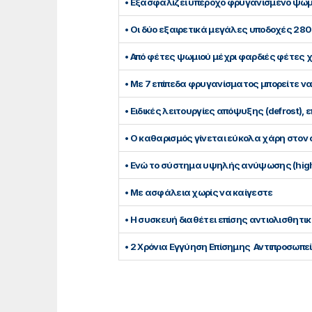
• Εξασφαλίζει υπέροχο φρυγανισμένο ψωμ
• Οι δύο εξαιρετικά μεγάλες υποδοχές 28
• Από φέτες ψωμιού μέχρι φαρδιές φέτες χ
• Με 7 επίπεδα φρυγανίσματος μπορείτε ν
• Ειδικές λειτουργίες απόψυξης (defrost),
• Ο καθαρισμός γίνεται εύκολα χάρη στον
• Ενώ το σύστημα υψηλής ανύψωσης (high-
• Με ασφάλεια χωρίς να καίγεστε
• Η συσκευή διαθέτει επίσης αντιολισθητικ
• 2 Χρόνια Εγγύηση Επίσημης Αντιπροσωπε