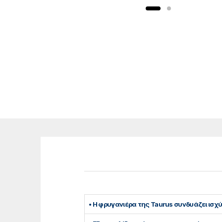
• Η φρυγανιέρα της Taurus συνδυάζει ισχύ