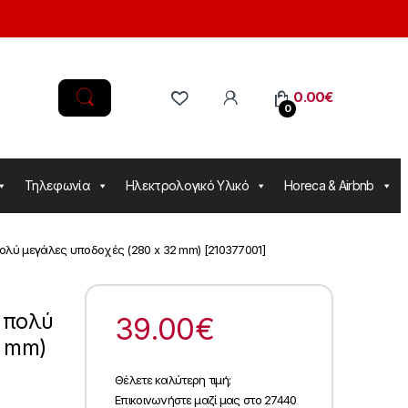
0.00
€
0
Τηλεφωνία
Ηλεκτρολογικό Υλικό
Horeca & Airbnb
ολύ μεγάλες υποδοχές (280 x 32 mm) [210377001]
 πολύ
39.00
€
2 mm)
Θέλετε καλύτερη τιμή;
Επικοινωνήστε μαζί μας στο 27440