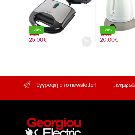
-
20%
-
20%
31.25
€
25.00
€
25.00
€
20.00
€
Εγγραφή στο newsletter!
... ενημερωθ