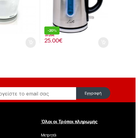
-
20%
31.25
€
25.00
€
Εγγραφή
Όλοι οι Τρόποι πληρωμής
Μετρητά