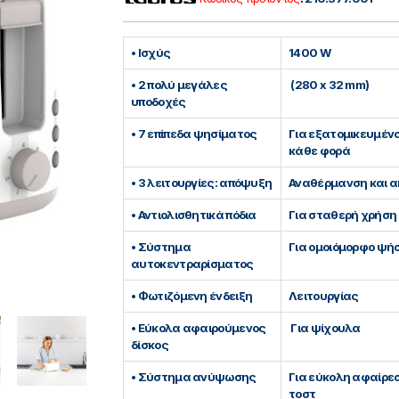
• Ισχύς
1400 W
• 2 πολύ μεγάλες
(280 x 32 mm)
υποδοχές
• 7 επίπεδα ψησίματος
Για εξατομικευμένο
κάθε φορά
• 3 λειτουργίες: απόψυξη
Αναθέρμανση και 
• Αντιολισθητικά πόδια
Για σταθερή χρήση
• Σύστημα
Για ομοιόμορφο ψή
αυτοκεντραρίσματος
• Φωτιζόμενη ένδειξη
Λειτουργίας
• Εύκολα αφαιρούμενος
Για ψίχουλα
δίσκος
• Σύστημα ανύψωσης
Για εύκολη αφαίρε
τοστ