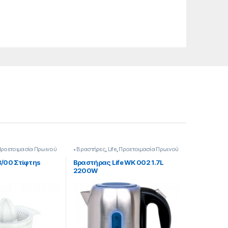
ροετοιμασία Πρωινού
• Βραστήρες
,
Life
,
Προετοιμασία Πρωινού
8/00 Στίφτηs
Βραστήρας Life WK 002 1.7L
2200W