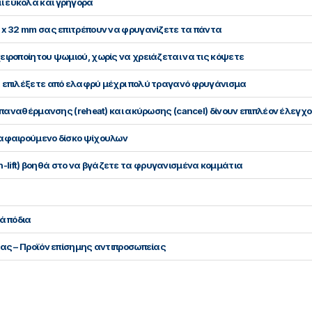
ί εύκολα και γρήγορα
0 x 32 mm σας επιτρέπουν να φρυγανίζετε τα πάντα
ειροποίητου ψωμιού, χωρίς να χρειάζεται να τις κόψετε
α επιλέξετε από ελαφρύ μέχρι πολύ τραγανό φρυγάνισμα
 επαναθέρμανσης (reheat) και ακύρωσης (cancel) δίνουν επιπλέον έλεγχ
 αφαιρούμενο δίσκο ψίχουλων
lift) βοηθά στο να βγάζετε τα φρυγανισμένα κομμάτια
ά πόδια
ίας – Προϊόν επίσημης αντιπροσωπείας