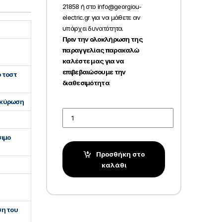
21858 ή στο info@georgiou-
electric.gr για να μάθετε αν
υπάρχει δυνατότητα.
Πριν την ολοκλήρωση της
παραγγελίας παρακαλώ
καλέστε μας για να
επιβεβαιώσουμε την
 τοστ
διαθεσιμότητα
ακύρωση
Quantity
σιμο
Προσθήκη στο
καλάθι
ση του