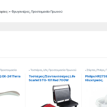
ορίες:
• Φρυγανιέρες
,
Προετοιμασία Πρωινού
Προετοιμασία
• Τοστιέρεs
,
Life
,
Προετοιμασία Πρωινού
• Στίφτεs
,
Philips
,
Π
IQ EK-241Terra
Τοστιέρες/Σαντουιτσιέρες Life
Philips HR273
Scarlet STG-101 Red 700W
Ηλεκτρικός.