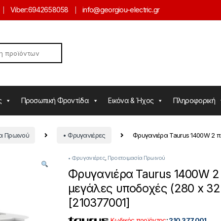
Viber:
6942658058
info@georgiou-electric.gr
ς
Προσωπική Φροντίδα
Εικόνα & Ήχος
Πληροφορική
ία Πρωινού
• Φρυγανιέρες
Φρυγανιέρα Taurus 1400W 2 π
• Φρυγανιέρες
,
Προετοιμασία Πρωινού
Φρυγανιέρα Taurus 1400W 2
μεγάλες υποδοχές (280 x 3
[210377001]
Κωδικός προϊόντος
:
210.377.001