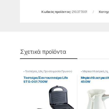
Κωδικός προϊόντος:
210.377.001
Κατηγ
Σχετικά προϊόντα
• Τοστιέρεs
,
Life
,
Προετοιμασία Πρωινού
• Μπρίκια Hλεκτρικά
,
Iq
,
Πρωινού
Τοστιέρα/Σαντουιτσιέρα Life
Μπρίκι Hλεκτρικό 
STG-001 700W
450W