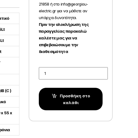
21858 ή στο info@georgiou-
electric.gr για να μάθετε αν
υπάρχει δυνατότητα.
ατικό
Πριν την ολοκλήρωση της
5Lt
παραγγελίας παρακαλώ
καλέστε μας για να
Lt
επιβεβαιώσουμε την
διαθεσιμότητα
t
7
Quantity
B (C )
Προσθήκη στο
υκό
καλάθι
 x 55 x
ρόνια