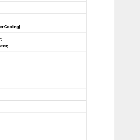
r Cooling)
ς
ρτας