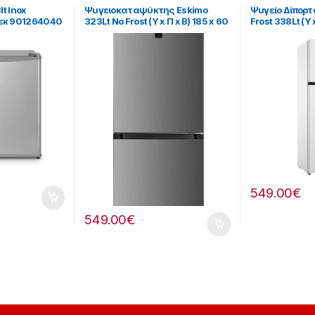
lt Inox
Ψυγειοκαταψύκτης Eskimo
Ψυγείο Δίπορτο
εκ 901264040
323Lt No Frost (Υ x Π x B) 185 x 60
Frost 338Lt (Υ x
x 68,5cm [901182086]
59,5 x 69,5 [9
549.00
€
549.00
€