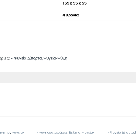
159 x 55 x 55
4 Χρόνια
ρίες:
• Ψυγεία Δίπορτα
,
Ψυγεία-Ψύξη
nventor
,
Ψυγεία-
• Ψυγειοκαταψύκτεs
,
Eskimo
,
Ψυγεία-
• Ψυγεία Δίπορτα
,
Ψύξη