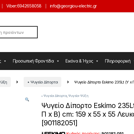
Viber:
6942658058
info@georgiou-electric.gr
ς
Προσωπική Φροντίδα
Εικόνα & Ήχος
Πληροφορική
Ψύξη
• Ψυγεία Δίπορτα
Ψυγείο Δίπορτο Eskimo 235Lt (Υ x Π
• Ψυγεία Δίπορτα
,
Ψυγεία-Ψύξη
Ψυγείο Δίπορτο Eskimo 235Lt
Π x Β) cm: 159 x 55 x 55 Λευκ
[901182051]
Κωδικός προϊόντος
:
901.182.051