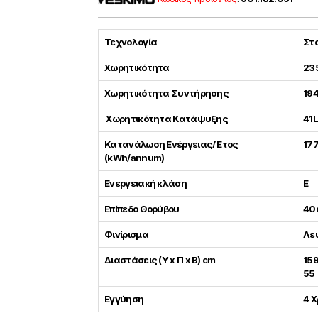
Τεχνολογία
Στ
Χωρητικότητα
23
Χωρητικότητα Συντήρησης
194
Χωρητικότητα Κατάψυξης
41L
Κατανάλωση Ενέργειας/Έτος
17
(kWh/annum)
Ενεργειακή κλάση
E
Επίπεδο Θορύβου
40d
Φινίρισμα
Λε
Διαστάσεις (Υ x Π x Β) cm
159
55
Εγγύηση
4 Χ