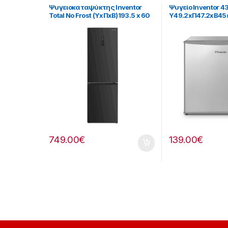
Ψυγειοκαταψύκτης Inventor
Ψυγείο Inventor 43
Total No Frost (ΥxΠxΒ)193.5 x 60
Υ49.2xΠ47.2xΒ45
x 66.5cm 901264039 με
ενεργειακή κλάση Ε
749.00
€
139.00
€