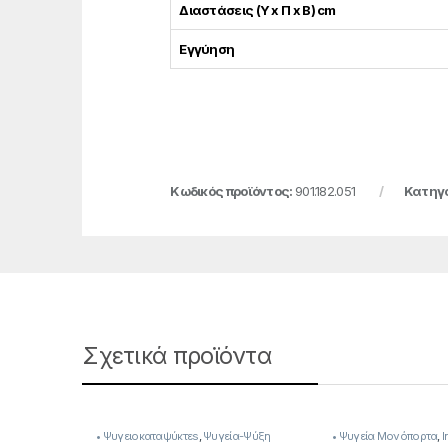
Διαστάσεις (Υ x Π x Β) cm
Εγγύηση
Κωδικός προϊόντος:
901.182.051
Κατηγο
Σχετικά προϊόντα
• Ψυγειοκαταψύκτεs
,
Ψυγεία-Ψύξη
• Ψυγεία Μονόπορτα
,
I
Ψύξη