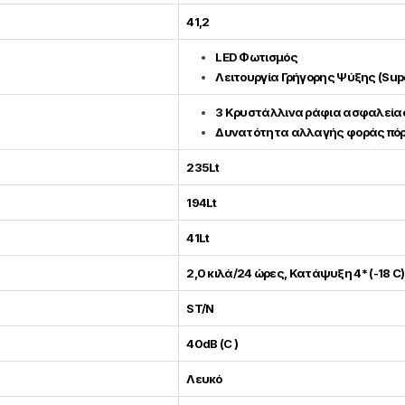
41,2
LED Φωτισμός
Λειτουργία Γρήγορης Ψύξης (Supe
3 Κρυστάλλινα ράφια ασφαλεία
Δυνατότητα αλλαγής φοράς πό
235Lt
194Lt
41Lt
2,0 κιλά/24 ώρες, Κατάψυξη 4* (-18 C)
ST/N
40dB (C )
Λευκό