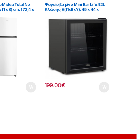
 Midea Total No
Ψυγείο βιτρίνα Mini Bar Life 42L
 Π x Β) cm: 172,4 x
Κλάσης E (ΠxΒxΥ): 45 x 44 x
01182043]
51.5cm 901221006
199.00
€