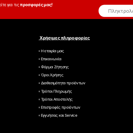
είτε για τις
προσφορές μας!
E
m
a
i
l
*
Χρήσιμες πληροφορίες
▫ Η εταιρία μας
▫ Επικοινωνία
▫ Φόρμα Ζήτησης
▫ Όροι Χρήσης
▫ Διαθεσιμότητα προϊόντων
▫ Τρόποι Πληρωμής
▫ Τρόποι Αποστολής
▫ Επιστροφές προϊόντων
▫ Εγγυήσεις και Service