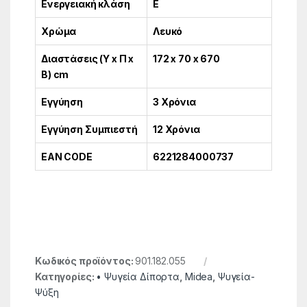
Ενεργειακή κλάση
E
Χρώμα
Λευκό
Διαστάσεις (Υ x Π x
172 x 70 x 670
Β) cm
Εγγύηση
3 Χρόνια
Εγγύηση Συμπιεστή
12 Χρόνια
EAN CODE
6221284000737
Κωδικός προϊόντος:
901.182.055
Κατηγορίες:
• Ψυγεία Δίπορτα
,
Midea
,
Ψυγεία-
Ψύξη