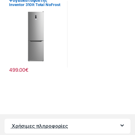
Ψυγειοκαταψύκτης
Inventor 310lt Total NoFrost
Υ188xΠ59.5xΒ63εκ
901264044
499.00
€
Χρήσιμες πληροφορίες