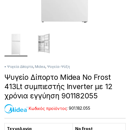
• Ψυγεία Δίπορτα
,
Midea
,
Ψυγεία-Ψύξη
Ψυγείο Δίπορτο Midea No Frost
413Lt συμπιεστής Inverter με 12
χρόνια εγγύηση 901182055
Κωδικός προϊόντος
:
901.182.055
Τεχνολογία
No Frost