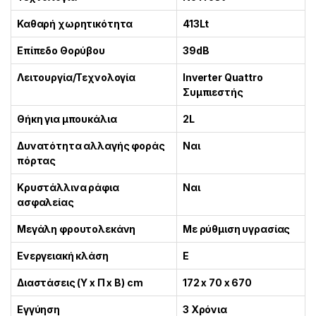
Καθαρή χωρητικότητα
413Lt
Επίπεδο Θορύβου
39dB
Λειτουργία/Τεχνολογία
Inverter Quattro
Συμπιεστής
Θήκη για μπουκάλια
2L
Δυνατότητα αλλαγής φοράς
Ναι
πόρτας
Κρυστάλλινα ράφια
Ναι
ασφαλείας
Μεγάλη φρουτολεκάνη
Με ρύθμιση υγρασίας
Ενεργειακή κλάση
E
Διαστάσεις (Υ x Π x Β) cm
172 x 70 x 670
Εγγύηση
3 Χρόνια