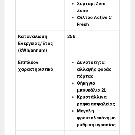
Συρτάρι Zero
Zone
Φίλτρο Active C
Fresh
Κατανάλωση
256
Ενέργειας/Έτος
(kWh/annum)
Επιπλέον
Δυνατότητα
χαρακτηριστικά
αλλαγής φοράς
πόρτας
Θήκη για
μπουκάλια 2L
Κρυστάλλινα
ράφια ασφαλείας
Μεγάλη
φρουτολεκάνη με
ρύθμιση υγρασίας