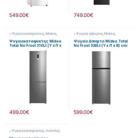
549.00
€
749.00
€
• Ψυγειοκαταψύκτεs
,
Midea
,
• Ψυγεία Δίπορτα
,
Midea
,
Ψυγεία-Ψύξη
Ψυγεία-Ψύξη
Ψυγειοκαταψύκτης Midea
Ψυγείο Δίπορτο Midea Total
Total No Frost 310Lt (Υ x Π x
No Frost 338Lt (Υ x Π x Β) cm:
Β)cm: 188x 59,5 x 63
172,4 x 59,5 x 69,5
[901182050]
901182048
499.00
€
599.00
€
• Ψυγειοκαταψύκτεs
,
Inventor
,
Ψυγεία-Ψύξη