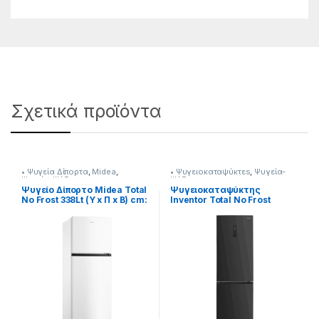
Σχετικά προϊόντα
• Ψυγεία Δίπορτα
,
Midea
,
• Ψυγειοκαταψύκτεs
,
Ψυγεία-
Ψυγεία-Ψύξη
Ψύξη
Ψυγείο Δίπορτο Midea Total
Ψυγειοκαταψύκτης
No Frost 338Lt (Υ x Π x Β) cm:
Inventor Total No Frost
172,4 x 59,5 x 69,5
(ΥxΠxΒ)193.5 x 60 x 66.5cm
[901182043]
901264039 με ενεργειακή
κλάση Ε