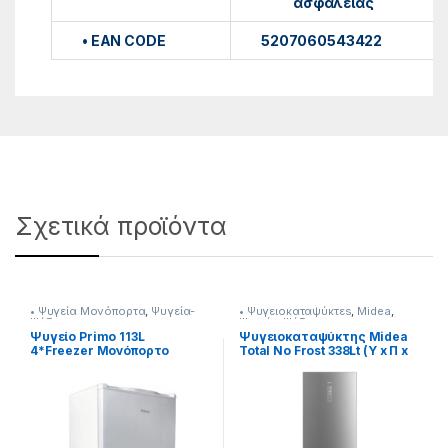
ασφαλείας
• EAN CODE
5207060543422
Σχετικά προϊόντα
• Ψυγεία Μονόπορτα
,
Ψυγεία-
• Ψυγειοκαταψύκτεs
,
Midea
,
Ψύξη
Ψυγεία-Ψύξη
Ψυγείο Primo 113L
Ψυγειοκαταψύκτης Midea
4*Freezer Μονόπορτο
Total No Frost 338Lt (Υ x Π x
Λευκό Υ 81,8cm Π 54.5cm Β
Β)cm 185 x 59,5 x 70
55.5cm [901299002]
901182056