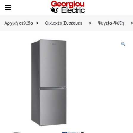
Skip to navigation
Skip to content
Αρχική σελίδα
Οικιακέs Συσκευέs
Ψυγεία-Ψύξη