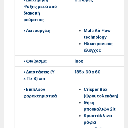
Ψύξης μετά από
διακοπή
ρεύματος
• Λειτουργίες
Multi Air Flow
technology
Ηλεκτρονικός
έλεγχος
• Φινίρισμα
Inox
• Διαστάσεις (Υ
185 x 60 x 60
x Π x Β) cm
• Επιπλέον
Crisper Box
χαρακτηριστικά
(Φρουτολεκάνη)
Θήκη
μπουκαλιών 2lt
Κρυστάλλινα
ράφια