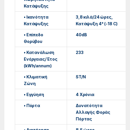
Κατάψυξης
• Ικανότητα
3,8 κιλά/24 ώρες,
Κατάψυξης
Κατάψυξη 4* (-18 C)
• Επίπεδο
40dB
Θορύβου
• Κατανάλωση
233
Ενέργειας/Έτος
(kWh/annum)
• Κλιματική
ST/N
Ζώνη
• Εγγύηση
4 Χρόνια
• Πόρτα
Δυνατότητα
Αλλαγής Φοράς
Πόρτας
• Διατήρηση
8,5 ώρες