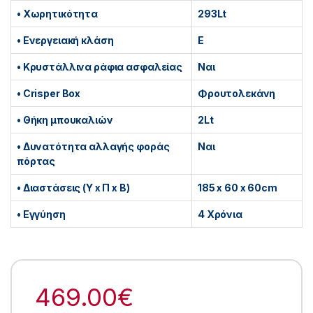
• Χωρητικότητα
293Lt
• Ενεργειακή κλάση
E
• Κρυστάλλινα ράφια ασφαλείας
Ναι
• Crisper Box
Φρουτολεκάνη
• Θήκη μπουκαλιών
2Lt
• Δυνατότητα αλλαγής φοράς
Ναι
πόρτας
• Διαστάσεις (Υ x Π x B)
185 x 60 x 60cm
• Εγγύηση
4 Χρόνια
469.00
€