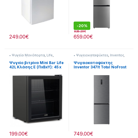
-
20%
826.29
€
249.00
€
659.00
€
• Ψυγεία Μονόπορτα
,
Life
,
• Ψυγειοκαταψύκτεs
,
Inventor
,
Ψυγεία-Ψύξη
Ψυγεία-Ψύξη
Ψυγείο βιτρίνα Mini Bar Life
Ψυγειοκαταψύκτης
42L Κλάσης E (ΠxΒxΥ): 45 x
Inventor 347lt Total NoFrost
44 x 51.5cm 901221006
Υ193.5xΠ60xΒ66.5cm Inox
901264037
199.00
€
749.00
€