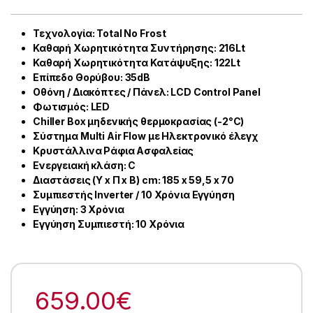
Τεχνολογία: Total No Frost
Καθαρή Χωρητικότητα Συντήρησης: 216Lt
Καθαρή Χωρητικότητα Κατάψυξης: 122Lt
Επίπεδο Θορύβου: 35dB
Οθόνη / Διακόπτες / Πάνελ: LCD Control Panel
Φωτισμός: LED
Chiller Box μηδενικής θερμοκρασίας (-2°C)
Σύστημα Μulti Air Flow με Ηλεκτρονικό έλεγχ
Κρυστάλλινα Ράφια Ασφαλείας
Ενεργειακή κλάση: C
Διαστάσεις (Υ x Π x Β) cm: 185 x 59,5 x 70
Συμπιεστής Inverter / 10 Xρόνια Εγγύηση
Εγγύηση: 3 Χρόνια
Εγγύηση Συμπιεστή: 10 Χρόνια
659.00
€