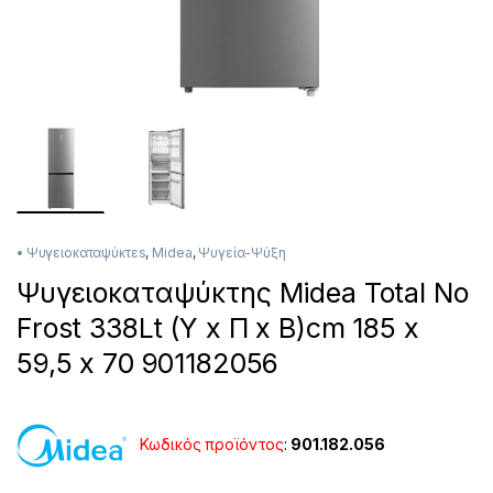
• Ψυγειοκαταψύκτεs
,
Midea
,
Ψυγεία-Ψύξη
Ψυγειοκαταψύκτης Midea Total No
Frost 338Lt (Υ x Π x Β)cm 185 x
59,5 x 70 901182056
Κωδικός προϊόντος
:
901.182.056