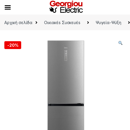
Skip to navigation
Skip to content
Αρχική σελίδα
Οικιακέs Συσκευέs
Ψυγεία-Ψύξη
-
20%