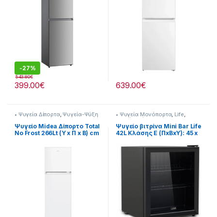
-
27%
543.80
€
399.00
€
639.00
€
• Ψυγεία Δίπορτα
,
Ψυγεία-Ψύξη
• Ψυγεία Μονόπορτα
,
Life
,
Ψυγεία-Ψύξη
Ψυγείο Midea Δίπορτο Total
Ψυγείο βιτρίνα Mini Bar Life
No Frost 266Lt (Υ x Π x Β) cm
42L Κλάσης E (ΠxΒxΥ): 45 x
165,7×54,5×61 [901182059]
44 x 51.5cm 901221006