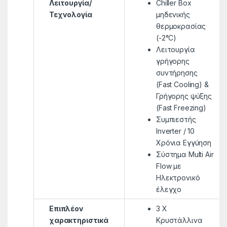
Λειτουργία/
Chiller Box
Τεχνολογία
μηδενικής
θερμοκρασίας
(-2°C)
Λειτουργία
γρήγορης
συντήρησης
(Fast Cooling) &
Γρήγορης ψύξης
(Fast Freezing)
Συμπιεστής
Inverter / 10
Xρόνια Εγγύηση
Σύστημα Μulti Air
Flow με
Ηλεκτρονικό
έλεγχο
Επιπλέον
3 X
χαρακτηριστικά
Κρυστάλλινα