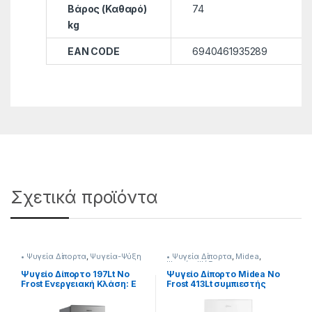
Βάρος (Καθαρό)
74
kg
EAN CODE
6940461935289
Σχετικά προϊόντα
• Ψυγεία Δίπορτα
,
Ψυγεία-Ψύξη
• Ψυγεία Δίπορτα
,
Midea
,
Ψυγεία-Ψύξη
Ψυγείο Δίπορτο 197Lt No
Ψυγείο Δίπορτο Midea No
Frost Ενεργειακή Κλάση: E
Frost 413Lt συμπιεστής
901182229
Inverter με 12 χρόνια
εγγύηση 901182055