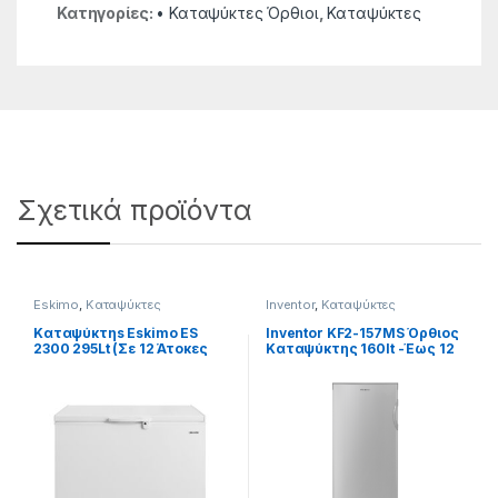
Κατηγορίες:
• Καταψύκτες Όρθιοι
,
Καταψύκτες
Σχετικά προϊόντα
Eskimo
,
Καταψύκτες
Inventor
,
Καταψύκτες
Καταψύκτηs Eskimo ES
Inventor KF2-157MS Όρθιος
2300 295Lt (Σε 12 Άτοκες
Καταψύκτης 160lt -Έως 12
Δόσειs)
άτοκες δόσεις