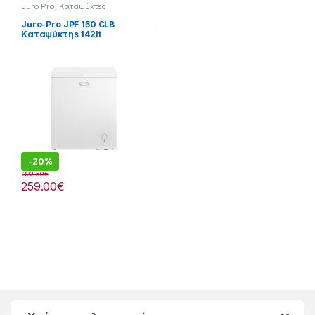
Juro Pro
,
Καταψύκτες
Juro-Pro JPF 150 CLB
Καταψύκτηs 142lt
-
20%
322.59
€
259.00
€