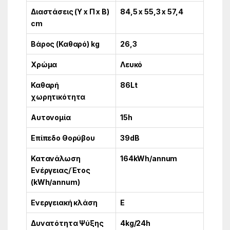
Διαστάσεις (Υ x Π x Β)
84,5 x 55,3 x 57,4
cm
Βάρος (Καθαρό) kg
26,3
Χρώμα
Λευκό
Καθαρή
86Lt
χωρητικότητα
Αυτονομία
15h
Επίπεδο Θορύβου
39dB
Κατανάλωση
164kWh/annum
Ενέργειας/Έτος
(kWh/annum)
Ενεργειακή κλάση
E
Δυνατότητα Ψύξης
4kg/24h