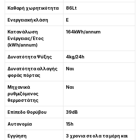
Καθαρή χωρητικότητα
86Lt
Ενεργειακή κλάση
E
Κατανάλωση
164kWh/annum
Ενέργειας/Έτος
(kWh/annum)
Δυνατότητα Ψύξης
4kg/24h
Δυνατότητα αλλαγής
Ναι
φοράς πόρτας
Μηχανικά
Ναι
ρυθμιζόμενος
θερμοστάτης
Επίπεδο Θορύβου
39dB
Αυτονομία
15h
Εγγύηση
3 χρονια σε ολα τα μέρη και