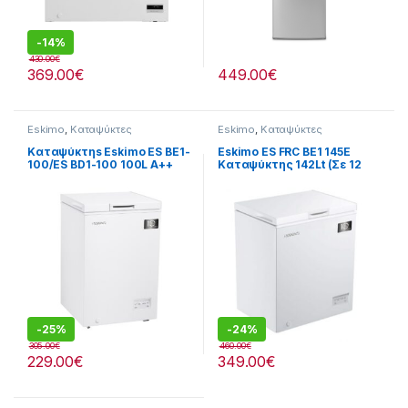
-
14%
430.00
€
369.00
€
449.00
€
Eskimo
,
Καταψύκτες
Eskimo
,
Καταψύκτες
Καταψύκτηs Eskimo ES BE1-
Eskimo ES FRC BE1 145E
100/ES BD1-100 100L A++
Καταψύκτης 142Lt (Σε 12
(Σε 12 Άτοκες Δόσειs)
Άτοκες Δόσειs)
-
25%
-
24%
305.00
€
460.00
€
229.00
€
349.00
€