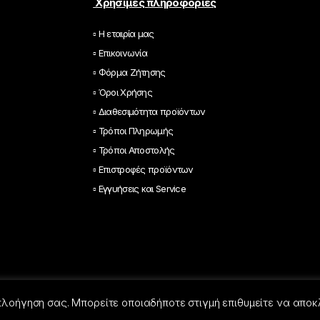
*
Χρήσιμες πληροφορίες
▫ Η εταιρία μας
▫ Επικοινωνία
▫ Φόρμα Ζήτησης
▫ Όροι Χρήσης
▫ Διαθεσιμότητα προϊόντων
▫ Τρόποι Πληρωμής
▫ Τρόποι Αποστολής
▫ Επιστροφές προϊόντων
▫ Εγγυήσεις και Service
 πλοήγηση σας. Μπορείτε οποιαδήποτε στιγμή επιθυμείτε να αποκ