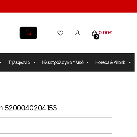
0.00
€
0
Τηλεφωνία
Ηλεκτρολογικό Υλικό
Horeca & Airbnb
5m 5200040204153