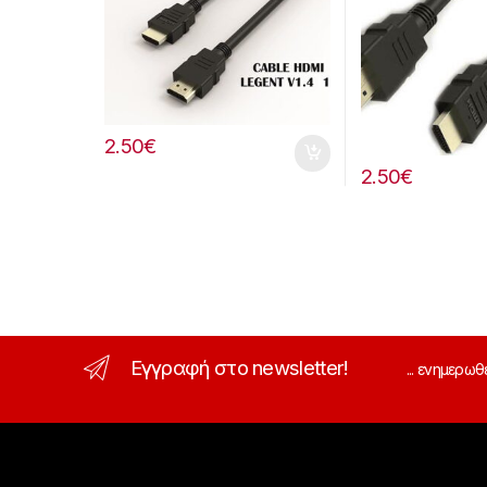
2.50
€
2.50
€
Εγγραφή στο newsletter!
... ενημερωθ