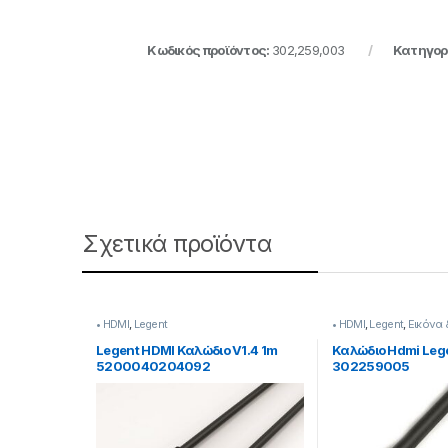
Κωδικός προϊόντος:
302,259,003
Κατηγορ
Σχετικά προϊόντα
• HDMI
,
Legent
• HDMI
,
Legent
,
Εικόνα 
Legent HDMI Καλώδιο V1.4 1m
Καλώδιο Hdmi Lege
5200040204092
302259005