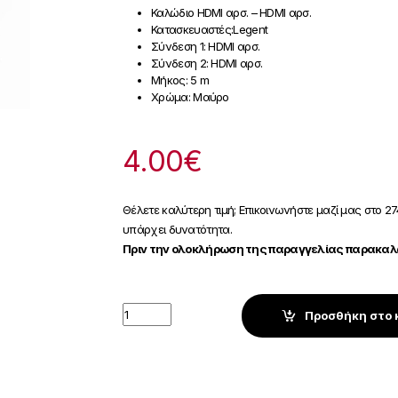
Καλώδιο HDMI αρσ. – HDMI αρσ.
Κατασκευαστές:Legent
Σύνδεση 1: HDMI αρσ.
Σύνδεση 2: HDMI αρσ.
Μήκος: 5 m
Χρώμα: Μαύρο
4.00
€
Θέλετε καλύτερη τιμή; Επικοινωνήστε μαζί μας στο 27
υπάρχει δυνατότητα.
Πριν την ολοκλήρωση της παραγγελίας παρακαλώ
Quantity
Προσθήκη στο 