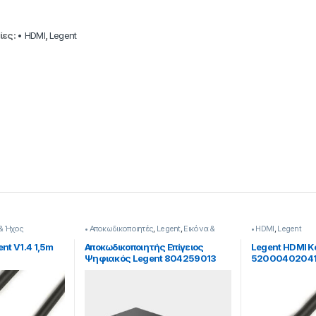
ίες:
• HDMI
,
Legent
& Ήχος
• Αποκωδικοποιητές
,
Legent
,
Εικόνα &
• HDMI
,
Legent
Ήχος
nt V1.4 1,5m
Αποκωδικοποιητής Επίγειος
Legent HDMI Κ
Ψηφιακός Legent 804259013
5200040204