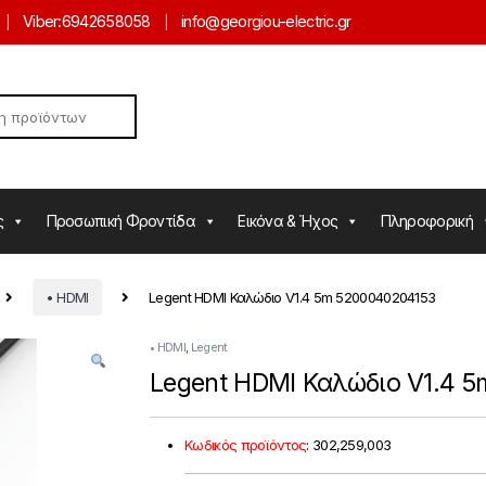
Viber:
6942658058
info@georgiou-electric.gr
ς
Προσωπική Φροντίδα
Εικόνα & Ήχος
Πληροφορική
• HDMI
Legent HDMI Καλώδιο V1.4 5m 5200040204153
• HDMI
,
Legent
Legent HDMI Καλώδιο V1.4 
Κωδικός προϊόντος
:
302,259,003